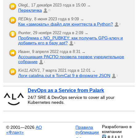
OlegL
,
17 декабря 2023 года в 15:00 →
Перекличка
21
REDkiy
,
8 июня 2023 года в 9:09 →
Как «замокать» файл для юниттеста в Python?
2
fhunter
,
29 ноября 2022 года в 2:09 →
Проблема с NO_PUBKEY: как получить GPG-ключ и
добавить его в базу apt?
6
Иванн
,
9 апреля 2022 года в 8:31 →
Ассоциация РАСПО провела первое учредительное
собрание
1
Kiri11.ADV1
,
7 марта 2021 года в 12:01 →
Логи catalina.out в TomCat 9 в формате JSON
1
DevOps as a Service from Palark
24/7 SRE & DevOps service to cover all your
Kubernetes needs.
Разработано в
© 2001—2026
АО
Правила
компании
«Флант»
публикации