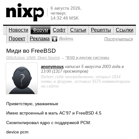
6 августа 2026,
четверг,
14:32:48 MSK
Новости
Форум
Софт
Статьи
Рецепты
Ссылки
Проект
Реклама
Войти
Постучаться
Миди во FreeBSD
GNU/Linux, UNIX, Open Source
→
*BSD и другие системы
anonymous
написал 5 августа 2003 года в
13:00 (1317 просмотров)
Ведет себя неопределенно; открыл 1814
темы в форуме, оставил 5575 комментариев
на сайте.
Приветствую, уважаемые
Имею встроенный в мать AC’97 и FreeBSD 4.5
Скомпилировал ядро с поддержкой PCM:
device pcm