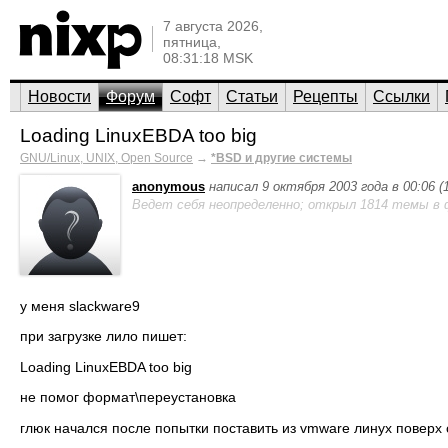
7 августа 2026,
пятница,
08:31:18 MSK
Новости
Форум
Софт
Статьи
Рецепты
Ссылки
Loading LinuxEBDA too big
GNU/Linux, UNIX, Open Source
→
*BSD и другие системы
anonymous
написал 9 октября 2003 года в 00:06 
Ведет себя неопределенно; открыл 1814 темы в 
у меня slackware9
при загрузке лило пишет:
Loading LinuxEBDA too big
не помог формат\переустановка
глюк начался после попытки поставить из vmware линух поверх 