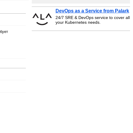
DevOps as a Service from Palark
24/7 SRE & DevOps service to cover all
your Kubernetes needs.
ебует