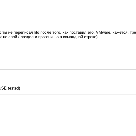
ы не переписал lilo после того, как поставил его. VMware, кажется, тр
t на свой / раздел и прогони lilo в командной строке)
uSE tested)