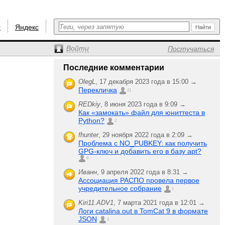
r
Яндекс
Войти
Постучаться
Последние комментарии
OlegL
,
17 декабря 2023 года в 15:00 →
Перекличка
21
REDkiy
,
8 июня 2023 года в 9:09 →
Как «замокать» файл для юниттеста в
Python?
2
fhunter
,
29 ноября 2022 года в 2:09 →
Проблема с NO_PUBKEY: как получить
GPG-ключ и добавить его в базу apt?
6
Иванн
,
9 апреля 2022 года в 8:31 →
Ассоциация РАСПО провела первое
учредительное собрание
1
Kiri11.ADV1
,
7 марта 2021 года в 12:01 →
Логи catalina.out в TomCat 9 в формате
JSON
1