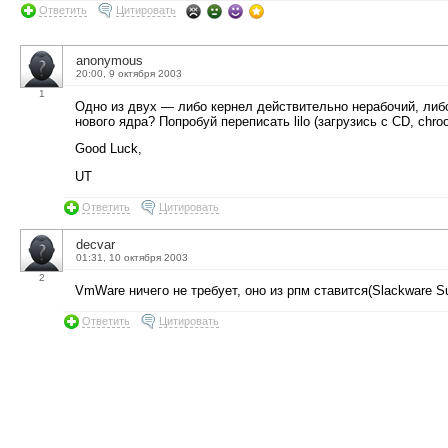
Ответить
Цитировать
anonymous
20:00, 9 октября 2003
1
Одно из двух — либо кернел действительно нерабочий, либо т
нового ядра? Попробуй переписать lilo (загрузись с СD, chroo
Good Luck,
UT
Ответить
Цитировать
decvar
01:31, 10 октября 2003
2
VmWare ничего не требует, оно из рпм ставится(Slackware S
Ответить
Цитировать