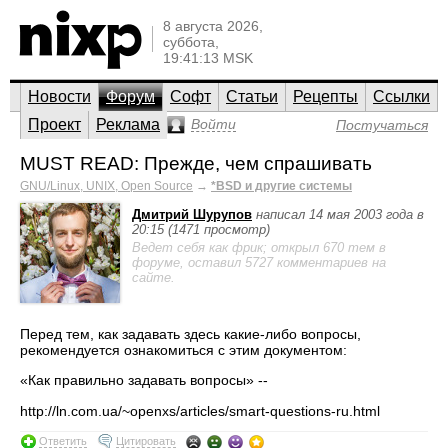
8 августа 2026,
суббота,
19:41:13 MSK
Новости
Форум
Софт
Статьи
Рецепты
Ссылки
Проект
Реклама
Войти
Постучаться
MUST READ: Прежде, чем спрашивать
GNU/Linux, UNIX, Open Source
→
*BSD и другие системы
Дмитрий Шурупов
написал 14 мая 2003 года в
20:15 (1471 просмотр)
Ведет себя как фрик; открыл 670 тем в
форуме, оставил 5727 комментариев на
сайте.
Перед тем, как задавать здесь какие-либо вопросы,
рекомендуется ознакомиться с этим документом:
«Как правильно задавать вопросы» --
http://ln.com.ua/~openxs/articles/smart-questions-ru.html
Ответить
Цитировать