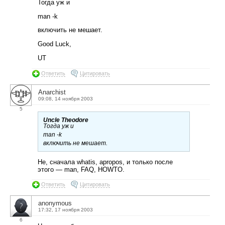
Тогда уж и
man -k
включить не мешает.
Good Luck,
UT
Ответить
Цитировать
Anarchist
09:08, 14 ноября 2003
5
Uncle Theodore
Тогда уж и
man -k
включить не мешает.
Не, сначала whatis, apropos, и только после
этого — man, FAQ, HOWTO.
Ответить
Цитировать
anonymous
17:32, 17 ноября 2003
6