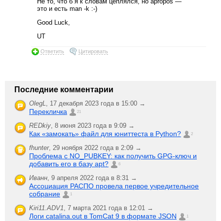
Не то, что б я к словам цеплялся, но apropos —
это и есть man -k :-)
Good Luck,
UT
Ответить
Цитировать
Последние комментарии
OlegL
,
17 декабря 2023 года в 15:00 →
Перекличка
21
REDkiy
,
8 июня 2023 года в 9:09 →
Как «замокать» файл для юниттеста в Python?
2
fhunter
,
29 ноября 2022 года в 2:09 →
Проблема с NO_PUBKEY: как получить GPG-ключ и
добавить его в базу apt?
6
Иванн
,
9 апреля 2022 года в 8:31 →
Ассоциация РАСПО провела первое учредительное
собрание
1
Kiri11.ADV1
,
7 марта 2021 года в 12:01 →
Логи catalina.out в TomCat 9 в формате JSON
1