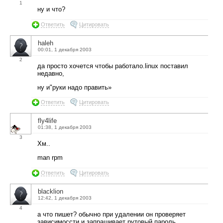
1
ну и что?
Ответить
Цитировать
haleh
00:01, 1 декабря 2003
2
да просто хочется чтобы работало.linux поставил
недавно,
ну и"руки надо править»
Ответить
Цитировать
fly4life
01:38, 1 декабря 2003
3
Хм..
man rpm
Ответить
Цитировать
blacklion
12:42, 1 декабря 2003
4
а что пишет? обычно при удалении он проверяет
зависимоссти и запрашивает рутовый пароль