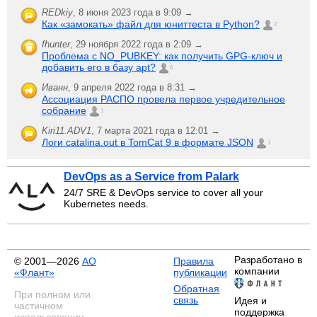
REDkiy
,
8 июня 2023 года в 9:09 →
Как «замокать» файл для юниттеста в Python?
2
fhunter
,
29 ноября 2022 года в 2:09 →
Проблема с NO_PUBKEY: как получить GPG-ключ и
добавить его в базу apt?
6
Иванн
,
9 апреля 2022 года в 8:31 →
Ассоциация РАСПО провела первое учредительное
собрание
1
Kiri11.ADV1
,
7 марта 2021 года в 12:01 →
Логи catalina.out в TomCat 9 в формате JSON
1
DevOps as a Service from Palark
24/7 SRE & DevOps service to cover all your
Kubernetes needs.
Разработано в
© 2001—2026
АО
Правила
компании
«Флант»
публикации
Обратная
При полном или
связь
Идея и
частичном
поддержка