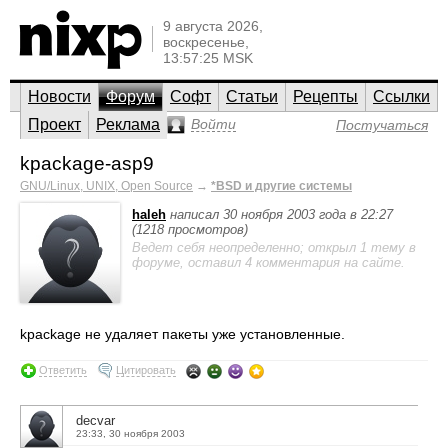
9 августа 2026,
воскресенье,
13:57:25 MSK
Новости
Форум
Софт
Статьи
Рецепты
Ссылки
Проект
Реклама
Войти
Постучаться
kpackage-asp9
GNU/Linux, UNIX, Open Source
→
*BSD и другие системы
haleh
написал 30 ноября 2003 года в 22:27
(1218 просмотров)
Ведет себя неопределенно; открыл 1 тему в
форуме, оставил 4 комментария на сайте.
kpackage не удаляет пакеты уже установленные.
Ответить
Цитировать
decvar
23:33, 30 ноября 2003