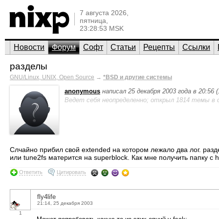
7 августа 2026,
пятница,
23:28:53 MSK
Новости
Форум
Софт
Статьи
Рецепты
Ссылки
разделы
GNU/Linux, UNIX, Open Source
→
*BSD и другие системы
anonymous
написал 25 декабря 2003 года в 20:56 
Ведет себя неопределенно; открыл 1814 темы в 
Слчайно прибил свой extended на котором лежало два лог. разде
или tune2fs матерится на superblock. Как мне получить папку с 
Ответить
Цитировать
fly4life
21:14, 25 декабря 2003
1