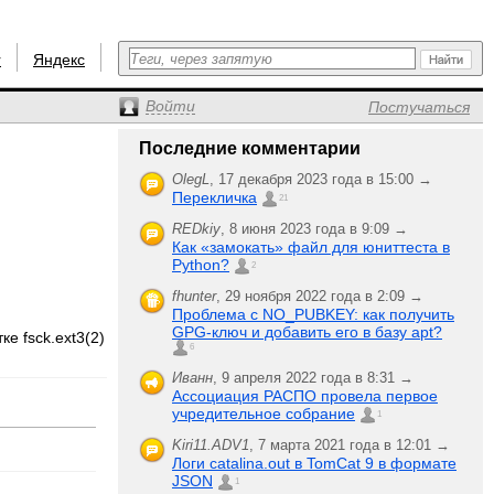
r
Яндекс
Войти
Постучаться
Последние комментарии
OlegL
,
17 декабря 2023 года в 15:00 →
Перекличка
21
REDkiy
,
8 июня 2023 года в 9:09 →
Как «замокать» файл для юниттеста в
Python?
2
fhunter
,
29 ноября 2022 года в 2:09 →
Проблема с NO_PUBKEY: как получить
GPG-ключ и добавить его в базу apt?
е fsck.ext3(2)
6
Иванн
,
9 апреля 2022 года в 8:31 →
Ассоциация РАСПО провела первое
учредительное собрание
1
Kiri11.ADV1
,
7 марта 2021 года в 12:01 →
Логи catalina.out в TomCat 9 в формате
JSON
1