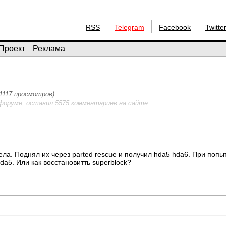
RSS
Telegram
Facebook
Twitte
Проект
Реклама
(1117 просмотров)
форуме, оставил 5575 комментариев на сайте.
ла. Поднял их через parted rescue и получил hda5 hda6. При попытк
hda5. Или как восстановитть superblock?