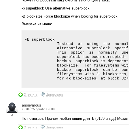
Может попробовать какую-то из этих опций у fsck:
-b superblock Use alternative superblock
-B blocksize Force blocksize when looking for superblock
Выерзка из мана:
-b superblock

              Instead  of  using  the  normal  superblock, use an

              alternative  superblock  specified  by  superblock.

              This  option  is  normally  used  when  the primary

              superblock has been corrupted.  The location of the

              backup  superblock is dependent on the filesystem's

              blocksize.  For filesystems with 1k  blocksizes,  a

              backup  superblock  can be found at block 8193; for

              filesystems with 2k blocksizes, at block 16384; and

              for 4k blocksizes, at block 32
Ответить
Цитировать
anonymous
22:36, 25 декабря 2003
2
Не помогает. Причем любая опция для -b (8139 и т.д.) Може
Ответить
Цитировать