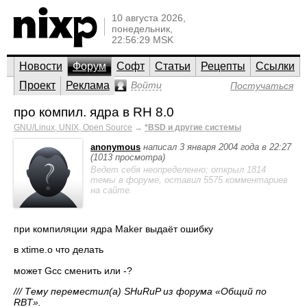
10 августа 2026,
понедельник,
22:56:29 MSK
Новости
Форум
Софт
Статьи
Рецепты
Ссылки
Проект
Реклама
Войти
Постучаться
про компил. ядра в RH 8.0
GNU/Linux, UNIX, Open Source
→
*BSD и другие системы
anonymous
написал 3 января 2004 года в 22:27
(1013 просмотра)
Ведет себя неопределенно; открыл 1814
темы в форуме, оставил 5575 комментариев
на сайте.
при компиляции ядра Maker выдаёт ошибку
в xtime.o что делать
может Gcc сменить или -?
/// Тему переместил(а) SHuRuP из форума «Общий по
RBT».