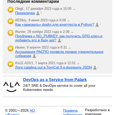
Последние комментарии
OlegL
,
17 декабря 2023 года в 15:00 →
Перекличка
21
REDkiy
,
8 июня 2023 года в 9:09 →
Как «замокать» файл для юниттеста в Python?
2
fhunter
,
29 ноября 2022 года в 2:09 →
Проблема с NO_PUBKEY: как получить GPG-ключ и
добавить его в базу apt?
6
Иванн
,
9 апреля 2022 года в 8:31 →
Ассоциация РАСПО провела первое учредительное
собрание
1
Kiri11.ADV1
,
7 марта 2021 года в 12:01 →
Логи catalina.out в TomCat 9 в формате JSON
1
DevOps as a Service from Palark
24/7 SRE & DevOps service to cover all your
Kubernetes needs.
Разработано в
© 2001—2026
АО
Правила
компании
«Флант»
публикации