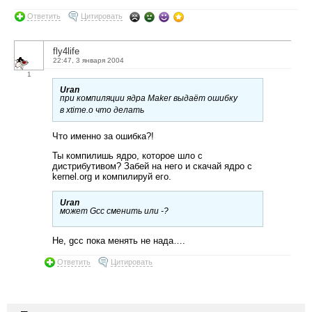
Ответить
Цитировать
fly4life
22:47, 3 января 2004
1
Uran
при компиляции ядра Maker выдаёт ошибку
в xtime.o что делать
Что именно за ошибка?!
Ты компилишь ядро, которое шло с
дистрибутивом? Забей на него и скачай ядро с
kernel.org и компилируй его.
Uran
может Gcc сменить или -?
Не, gcc пока менять не нада….
Ответить
Цитировать