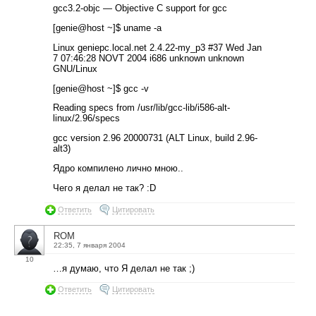
gcc3.2-objc — Objective C support for gcc
[genie@host ~]$ uname -a
Linux geniepc.local.net 2.4.22-my_p3 #37 Wed Jan
7 07:46:28 NOVT 2004 i686 unknown unknown
GNU/Linux
[genie@host ~]$ gcc -v
Reading specs from /usr/lib/gcc-lib/i586-alt-
linux/2.96/specs
gcc version 2.96 20000731 (ALT Linux, build 2.96-
alt3)
Ядро компилено лично мною..
Чего я делал не так? :D
Ответить
Цитировать
ROM
22:35, 7 января 2004
10
…я думаю, что Я делал не так ;)
Ответить
Цитировать