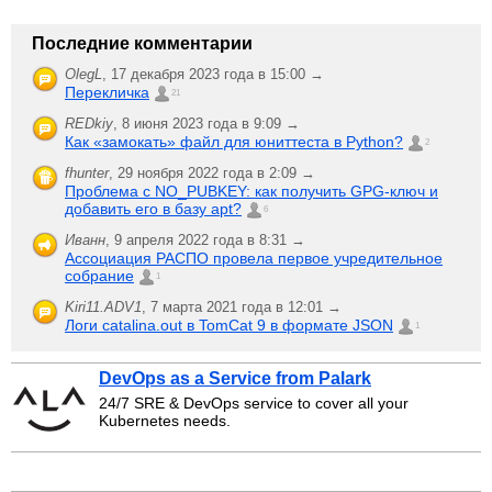
Последние комментарии
OlegL
,
17 декабря 2023 года в 15:00 →
Перекличка
21
REDkiy
,
8 июня 2023 года в 9:09 →
Как «замокать» файл для юниттеста в Python?
2
fhunter
,
29 ноября 2022 года в 2:09 →
Проблема с NO_PUBKEY: как получить GPG-ключ и
добавить его в базу apt?
6
Иванн
,
9 апреля 2022 года в 8:31 →
Ассоциация РАСПО провела первое учредительное
собрание
1
Kiri11.ADV1
,
7 марта 2021 года в 12:01 →
Логи catalina.out в TomCat 9 в формате JSON
1
DevOps as a Service from Palark
24/7 SRE & DevOps service to cover all your
Kubernetes needs.