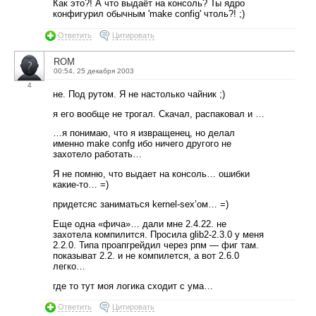
Как это?! А что выдаёт на консоль? Ты ядро
конфигурил обычным 'make config' чтоль?! ;)
Ответить
Цитировать
ROM
00:54, 25 декабря 2003
4
не. Под рутом. Я не настолько чайник ;)
я его вообще не трогал. Скачал, распаковал и …
…я понимаю, что я извращенец, но делал
именно make confg ибо ничего другого не
захотело работать…
Я не помню, что выдает на консоль… ошибки
какие-то… =)
придетсяс заниматься kernel-sex’ом… =)
Еще одна «фича»… дали мне 2.4.22. не
захотела компилится. Просила glib2-2.3.0 у меня
2.2.0. Типа проапгрейдил через рпм — фиг там.
показыват 2.2. и не компилется, а вот 2.6.0
легко…
где то тут моя логика сходит с ума…
Ответить
Цитировать