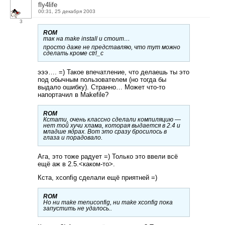
fly4life
00:31, 25 декабря 2003
3
ROM
так на make install и стоит…
просто даже не представляю, что тут можно
сделать кроме ctrl_c
эээ…. =) Такое впечатление, что делаешь ты это
под обычным пользователем (но тогда бы
выдало ошибку). Странно… Может что-то
напортачил в Makefile?
ROM
Кстати, очень классно сделали компиляцию —
нет той хучи хлама, которая выдается в 2.4 и
младше ядрах. Вот это сразу бросилось в
глаза и порадовало.
Ага, это тоже радует =) Только это ввели всё
ещё аж в 2.5.<каком-то>.
Кста, xconfig сделали ещё приятней =)
ROM
Но ни make menuconfig, ни make xconfig пока
запустить не удалось..