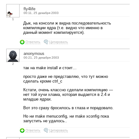
fly4life
00:11, 25 декабря 2003
1
Дык, на консоли ж видна последовательность
компиляции ядра (т.е. видно что именно в
данный момент компилируется).
Ответить
Цитировать
anonymous
00:21, 25 декабря 2003
2
так на make install и стоит…
просто даже не представляю, что тут можно
сделать кроме ctrl_c
Кстати, очень классно сделали компиляцию —
нет той хучи хлама, которая выдается в 2.4 и
младше ядрах.
Вот это сразу бросилось в глаза и порадовало.
Но ни make menuconfig, ни make xconfig пока
запустить не удалось..
Ответить
Цитировать