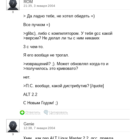
ROM
21:35, 3 января 2004
8
> Да ладно тебе, не хотел обидеть =)
Все пучком =)
>glibc), либо с компилятором. У тебя gcc какой
>версии? Не делал ли ты с ним никаких
3 с чем-то.
Я его вообще не трогал.
>извращений? ;). Может обновлял когда-то и
>получилось это кривовато?
нет.
>П.С. вообще, какой дистрибутив? [/quote]
ALT 2.2
С Новым Годом! ;)
Ответить
Цитировать
Genie
12:38, 7 января 2004
9
Хмм.. как раз ALT Linux Master 2.2, gcc, правда