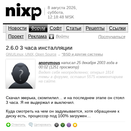
8 августа 2026,
суббота,
12:18:48 MSK
Новости
Форум
Софт
Статьи
Рецепты
Ссылки
Проект
Реклама
Войти
Постучаться
2.6.0 3 часа инсталляции
GNU/Linux, UNIX, Open Source
→
*BSD и другие системы
anonymous
написал 25 декабря 2003 года в
00:02 (1251 просмотр)
Ведет себя неопределенно; открыл 1814
темы в форуме, оставил 5575 комментариев
на сайте.
Скачал зверька, скомпилил… и на последнем этапе он стоял
3 часа. Я не выдержал и выключил.
Куда смотреть на чем он задумывается, хотя обращение к
диску есть, процессор под 100% загружен…
Ответить
Цитировать