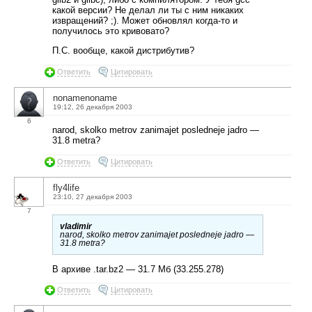
какой версии? Не делал ли ты с ним никаких
извращений? ;). Может обновлял когда-то и
получилось это кривовато?
П.С. вообще, какой дистрибутив?
Ответить
Цитировать
nonamenoname
19:12, 26 декабря 2003
6
narod, skolko metrov zanimajet posledneje jadro —
31.8 metra?
Ответить
Цитировать
fly4life
23:10, 27 декабря 2003
7
vladimir
narod, skolko metrov zanimajet posledneje jadro —
31.8 metra?
В архиве .tar.bz2 — 31.7 Мб (33.255.278)
Ответить
Цитировать