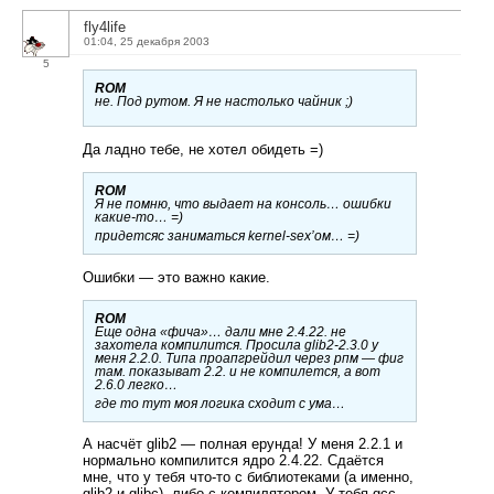
fly4life
01:04, 25 декабря 2003
5
ROM
не. Под рутом. Я не настолько чайник ;)
Да ладно тебе, не хотел обидеть =)
ROM
Я не помню, что выдает на консоль… ошибки
какие-то… =)
придетсяс заниматься kernel-sex’ом… =)
Ошибки — это важно какие.
ROM
Еще одна «фича»… дали мне 2.4.22. не
захотела компилится. Просила glib2-2.3.0 у
меня 2.2.0. Типа проапгрейдил через рпм — фиг
там. показыват 2.2. и не компилется, а вот
2.6.0 легко…
где то тут моя логика сходит с ума…
А насчёт glib2 — полная ерунда! У меня 2.2.1 и
нормально компилится ядро 2.4.22. Сдаётся
мне, что у тебя что-то с библиотеками (а именно,
glib2 и glibc), либо с компилятором. У тебя gcc