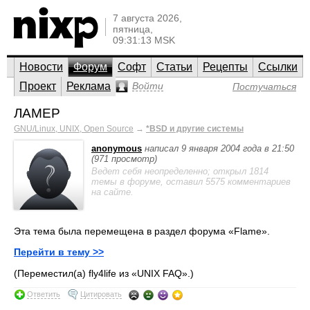
7 августа 2026,
пятница,
09:31:13 MSK
Новости
Форум
Софт
Статьи
Рецепты
Ссылки
Проект
Реклама
Войти
Постучаться
ЛАМЕР
GNU/Linux, UNIX, Open Source
→
*BSD и другие системы
anonymous
написал 9 января 2004 года в 21:50
(971 просмотр)
Ведет себя неопределенно; открыл 1814
темы в форуме, оставил 5575 комментариев
на сайте.
Эта тема была перемещена в раздел форума «Flame».
Перейти в тему >>
(Переместил(а) fly4life из «UNIX FAQ».)
Ответить
Цитировать