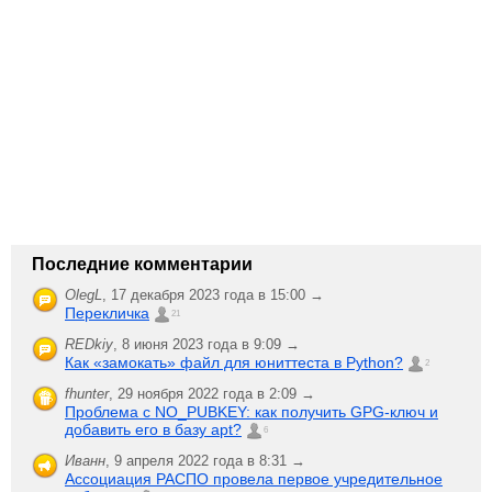
Последние комментарии
OlegL
,
17 декабря 2023 года в 15:00 →
Перекличка
21
REDkiy
,
8 июня 2023 года в 9:09 →
Как «замокать» файл для юниттеста в Python?
2
fhunter
,
29 ноября 2022 года в 2:09 →
Проблема с NO_PUBKEY: как получить GPG-ключ и
добавить его в базу apt?
6
Иванн
,
9 апреля 2022 года в 8:31 →
Ассоциация РАСПО провела первое учредительное