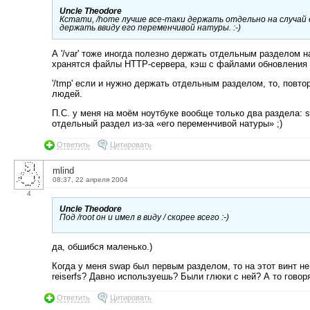
Uncle Theodore
Кстати, /home лучше все-таки держать отдельно на случай 
держать ввиду его переменчивой натуры. :-)
А '/var' тоже иногда полезно держать отдельным разделом н
хранятся файлы HTTP-сервера, кэш с файлами обновления и т
'/tmp' если и нужно держать отдельным разделом, то, повт
людей.
П.С. у меня на моём ноутбуке вообще только два раздела: sw
отдельный раздел из-за «его переменчивой натуры» ;)
Ответить
Цитировать
mlind
08:37, 22 апреля 2004
4
Uncle Theodore
Под /root он и имел в виду / скорее всего :-)
да, обшибся маленько.)
Когда у меня swap был первым разделом, то на этот винт не
reiserfs? Давно используешь? Были глюки с ней? А то говор
Ответить
Цитировать