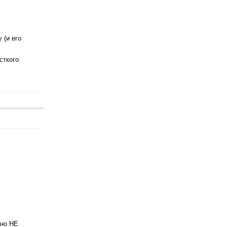
 (и его
сткого
ьно НЕ