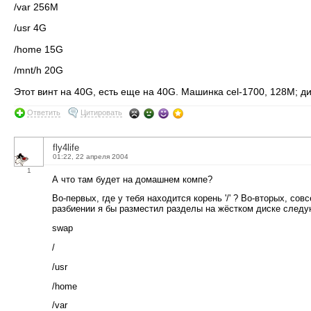
/var 256M
/usr 4G
/home 15G
/mnt/h 20G
Этот винт на 40G, есть еще на 40G. Машинка cel-1700, 128M; д
Ответить
Цитировать
fly4life
01:22, 22 апреля 2004
1
А что там будет на домашнем компе?
Во-первых, где у тебя находится корень '/' ? Во-вторых, сов
разбиении я бы разместил разделы на жёстком диске следу
swap
/
/usr
/home
/var