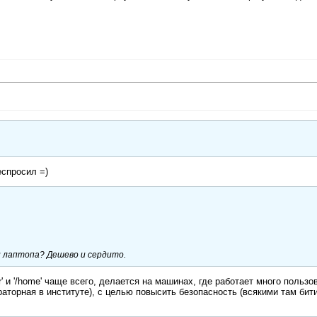
еспросил =)
 и лаптопа? Дешево и сердито.
r' и '/home' чаще всего, делается на машинах, где работает много пользо
аторная в институте), с целью повысить безопасность (всякими там бит