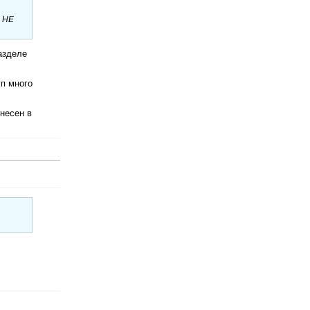
о НЕ
азделе
уп много
ынесен в