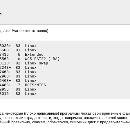


, /usr, /var соответственно)
6033+  83  Linux

6500   83  Linux

7435    5  Extended

5568    c  W95 FAT32 (LBA)

8128+  82  Linux swap

2243+  83  Linux

7468+  83  Linux

2968+  83  Linux

6468+  83  Linux

4483+   7  HPFS/NTFS

2955   83  Linux

огда некоторые (плохо написанные) программы ложат свои временные фа
у, очень этим страдает mc, и, когда, например, заходишь в kernel-source-
троенный правильно, скажем, cdbakeoven, пишущий диск с предварительны