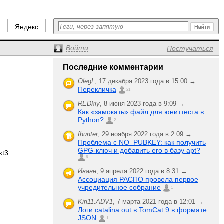
r
Яндекс
Войти
Постучаться
Последние комментарии
OlegL
,
17 декабря 2023 года в 15:00 →
Перекличка
21
REDkiy
,
8 июня 2023 года в 9:09 →
Как «замокать» файл для юниттеста в
Python?
2
fhunter
,
29 ноября 2022 года в 2:09 →
Проблема с NO_PUBKEY: как получить
GPG-ключ и добавить его в базу apt?
t3 :
6
Иванн
,
9 апреля 2022 года в 8:31 →
Ассоциация РАСПО провела первое
учредительное собрание
1
Kiri11.ADV1
,
7 марта 2021 года в 12:01 →
Логи catalina.out в TomCat 9 в формате
JSON
1