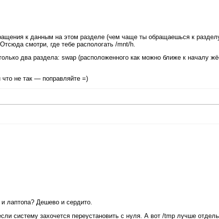
ащения к данным на этом разделе (чем чаще ты обращаешься к разделу
 Отсюда смотри, где тебе распологать /mnt/h.
олько два раздела: swap (расположенного как можно ближе к началу жё
 что не так — поправляйте =)
 и лаптопа? Дешево и сердито.
если систему захочется переустановить с нуля. А вот /tmp лучше отдел