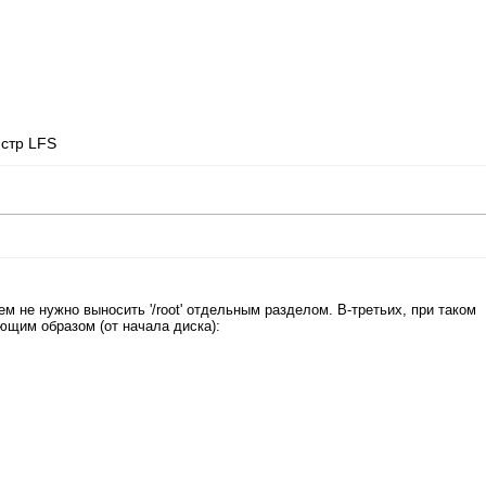
истр LFS
сем не нужно выносить '/root' отдельным разделом. В-третьих, при таком
ющим образом (от начала диска):