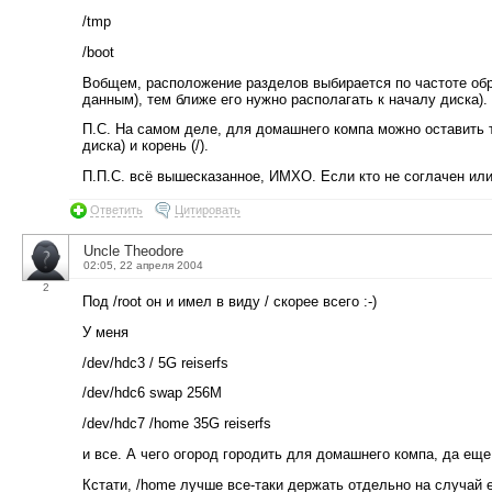
/tmp
/boot
Вобщем, расположение разделов выбирается по частоте обр
данным), тем ближе его нужно располагать к началу диска).
П.С. На самом деле, для домашнего компа можно оставить т
диска) и корень (/).
П.П.С. всё вышесказанное, ИМХО. Если кто не соглачен или
Ответить
Цитировать
Uncle Theodore
02:05, 22 апреля 2004
2
Под /root он и имел в виду / скорее всего :-)
У меня
/dev/hdc3 / 5G reiserfs
/dev/hdc6 swap 256M
/dev/hdc7 /home 35G reiserfs
и все. А чего огород городить для домашнего компа, да еще
Кстати, /home лучше все-таки держать отдельно на случай 