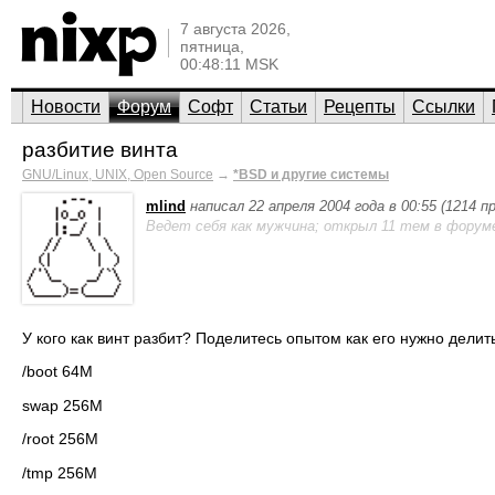
7 августа 2026,
пятница,
00:48:11 MSK
Новости
Форум
Софт
Статьи
Рецепты
Ссылки
разбитие винта
GNU/Linux, UNIX, Open Source
→
*BSD и другие системы
mlind
написал 22 апреля 2004 года в 00:55 (1214 
Ведет себя как мужчина; открыл 11 тем в форум
У кого как винт разбит? Поделитесь опытом как его нужно делит
/boot 64M
swap 256M
/root 256M
/tmp 256M