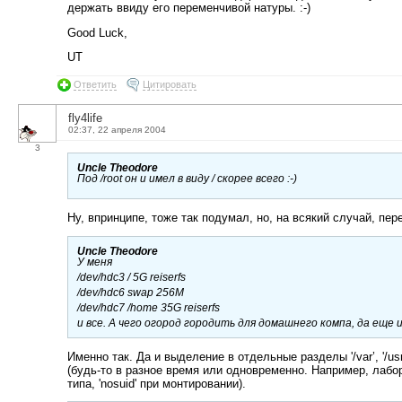
держать ввиду его переменчивой натуры. :-)
Good Luck,
UT
Ответить
Цитировать
fly4life
02:37, 22 апреля 2004
3
Uncle Theodore
Под /root он и имел в виду / скорее всего :-)
Ну, впринципе, тоже так подумал, но, на всякий случай, пер
Uncle Theodore
У меня
/dev/hdc3 / 5G reiserfs
/dev/hdc6 swap 256M
/dev/hdc7 /home 35G reiserfs
и все. А чего огород городить для домашнего компа, да еще
Именно так. Да и выделение в отдельные разделы '/var’, '/us
(будь-то в разное время или одновременно. Например, лабор
типа, 'nosuid' при монтировании).