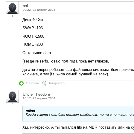
pol
09:22, 22 апреля 2004
5
Диск 40 Gb.
SWAP -196
ROOT -1500
HOME -200
Остальное data
(везде reiserfs, юзаю пол года пока нет глюков,
до этого перепробовал все файловые системы, был прикольны
ключика, а так jfs была самой лучшей из всех).
Ответить
Цитировать
Uncle Theodore
16:17, 22 апреля 2004
6
mlind
Когда у меня swap был первым разделом, то на этот винт не
Хм, интересно. А ты пытался lilo на MBR поставить или на 