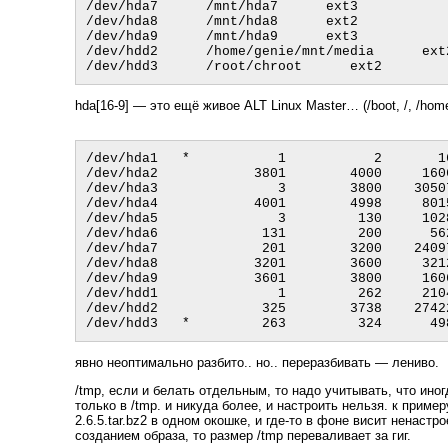
/dev/hda7      /mnt/hda7      ext3

/dev/hda8      /mnt/hda8      ext2

/dev/hda9      /mnt/hda9      ext3

/dev/hdd2      /home/genie/mnt/media      ext2
hda[16-9] — это ещё живое ALT Linux Master… (/boot, /, /home
/dev/hda1   *           1           2       1
/dev/hda2            3801        4000     160
/dev/hda3               3        3800    3050
/dev/hda4            4001        4998     801
/dev/hda5               3         130     102
/dev/hda6             131         200      56
/dev/hda7             201        3200    2409
/dev/hda8            3201        3600     321
/dev/hda9            3601        3800     160
/dev/hdd1               1         262     210
/dev/hdd2             325        3738    2742
явно неоптимально разбито.. но.. переразбивать — лениво.
/tmp, если и белать отдельным, то надо учитывать, что ин
только в /tmp. и никуда более, и настроить нельзя. к пример
2.6.5.tar.bz2 в одном окошке, и где-то в фоне висит ненас
созданием образа, то размер /tmp переваливает за гиг.