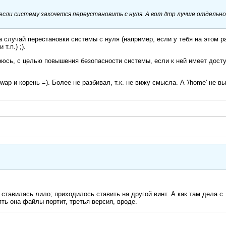
если систему захочется переустановить с нуля. А вот /tmp лучше отдельн
а случай перестановки системы с нуля (например, если у тебя на этом р
.п.) ;).
орюсь, с целью повышения безопасности системы, если к ней имеет дост
ap и корень =). Более не разбивал, т.к. не вижу смысла. А '/home' не в
 ставилась лило; приходилось ставить на другой винт. А как там дела с
ять она файлы портит, третья версия, вроде.