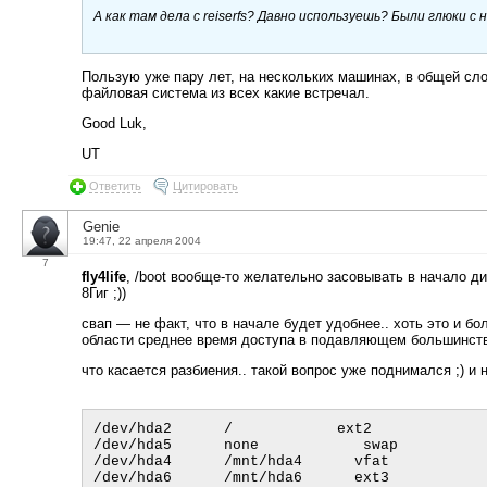
А как там дела с reiserfs? Давно используешь? Были глюки с
Пользую уже пару лет, на нескольких машинах, в общей сло
файловая система из всех какие встречал.
Good Luk,
UT
Ответить
Цитировать
Genie
19:47, 22 апреля 2004
7
fly4life
, /boot вообще-то желательно засовывать в начало ди
8Гиг ;))
свап — не факт, что в начале будет удобнее.. хоть это и б
области среднее время доступа в подавляющем большинст
что касается разбиения.. такой вопрос уже поднимался ;) и
/dev/hda2      /            ext2

/dev/hda5      none            swap

/dev/hda4      /mnt/hda4      vfat

/dev/hda6      /mnt/hda6      ext3
