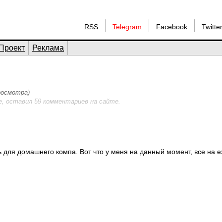
RSS
Telegram
Facebook
Twitte
Проект
Реклама
просмотра)
е, оставил 59 комментариев на сайте.
ь для домашнего компа. Вот что у меня на данный момент, все на ex