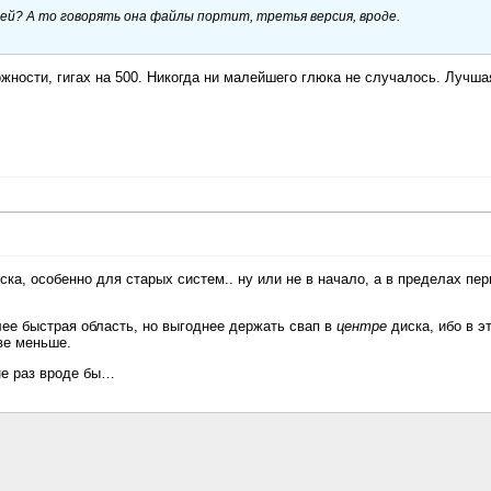
 ней? А то говорять она файлы портит, третья версия, вроде.
жности, гигах на 500. Никогда ни малейшего глюка не случалось. Лучша
ска, особенно для старых систем.. ну или не в начало, а в пределах пе
олее быстрая область, но выгоднее держать свап в
центре
диска, ибо в э
ве меньше.
 не раз вроде бы…