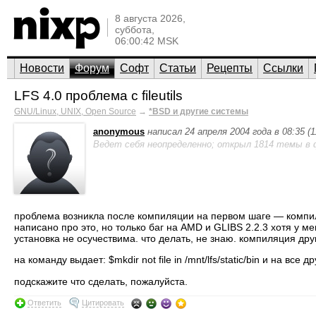
8 августа 2026,
суббота,
06:00:42 MSK
Новости
Форум
Софт
Статьи
Рецепты
Ссылки
LFS 4.0 проблема с fileutils
GNU/Linux, UNIX, Open Source
→
*BSD и другие системы
anonymous
написал 24 апреля 2004 года в 08:35 (
Ведет себя неопределенно; открыл 1814 темы в 
проблема возникла после компиляции на первом шаге — компиляции 
написано про это, но только баг на AMD и GLIBS 2.2.3 хотя у
установка не осучествима. что делать, не знаю. компиляция друг
на команду выдает: $mkdir not file in /mnt/lfs/static/bin и на все 
подскажите что сделать, пожалуйста.
Ответить
Цитировать