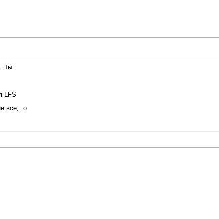
. Ты
ля LFS
е все, то