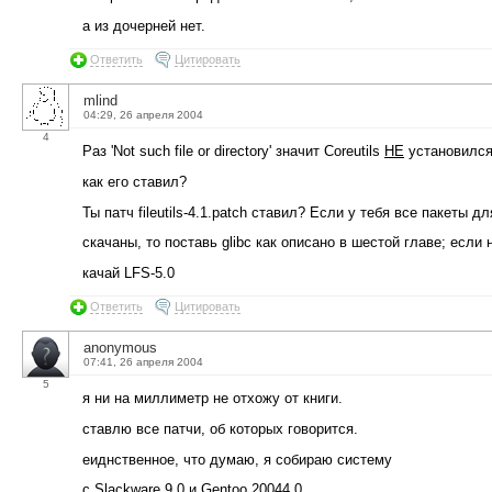
а из дочерней нет.
Ответить
Цитировать
mlind
04:29, 26 апреля 2004
4
Раз 'Not such file or directory' значит Coreutils
НЕ
установился
как его ставил?
Ты патч fileutils-4.1.patch ставил? Если у тебя все пакеты д
скачаны, то поставь glibc как описано в шестой главе; если н
качай LFS-5.0
Ответить
Цитировать
anonymous
07:41, 26 апреля 2004
5
я ни на миллиметр не отхожу от книги.
ставлю все патчи, об которых говорится.
еиднственное, что думаю, я собираю систему
с Slackware 9.0 и Gentoo 20044.0,