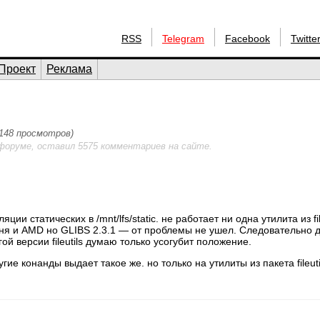
RSS
Telegram
Facebook
Twitte
Проект
Реклама
1148 просмотров)
форуме, оставил 5575 комментариев на сайте.
статических в /mnt/lfs/static. не работает ни одна утилита из file
 меня и AMD но GLIBS 2.3.1 — от проблемы не ушел. Следовательно
ой версии fileutils думаю только усогубит положение.
другие конанды выдает такое же. но только на утилиты из пакета fileuti