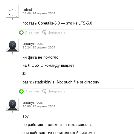
mlind
08:46, 24 апреля 2004
1
поставь Coreutils-5.0 — это из LFS-5.0
Ответить
Цитировать
anonymous
15:24, 25 апреля 2004
2
ни фига не помогло.
на ЛЮБУЮ команду выдает
$ls
bash: /static/bin/ls: Not such file or directory
Ответить
Цитировать
anonymous
16:00, 25 апреля 2004
3
вру.
не работают только из пакета coreutils.
они работают из родительской системы,