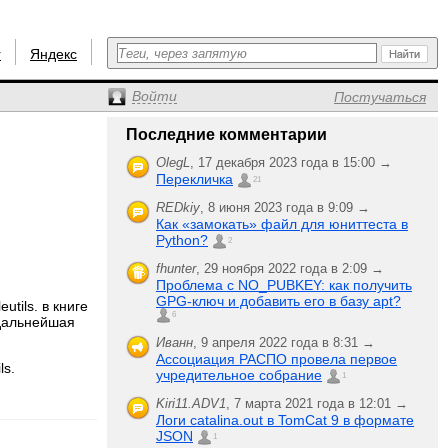
r
Яндекс
Войти
Постучаться
Последние комментарии
OlegL
,
17 декабря 2023 года в 15:00 →
Перекличка
21
REDkiy
,
8 июня 2023 года в 9:09 →
Как «замокать» файл для юниттеста в
Python?
2
fhunter
,
29 ноября 2022 года в 2:09 →
Проблема с NO_PUBKEY: как получить
GPG-ключ и добавить его в базу apt?
utils. в книге
6
 дальнейшая
Иванн
,
9 апреля 2022 года в 8:31 →
Ассоциация РАСПО провела первое
ls.
учредительное собрание
1
Kiri11.ADV1
,
7 марта 2021 года в 12:01 →
Логи catalina.out в TomCat 9 в формате
JSON
1