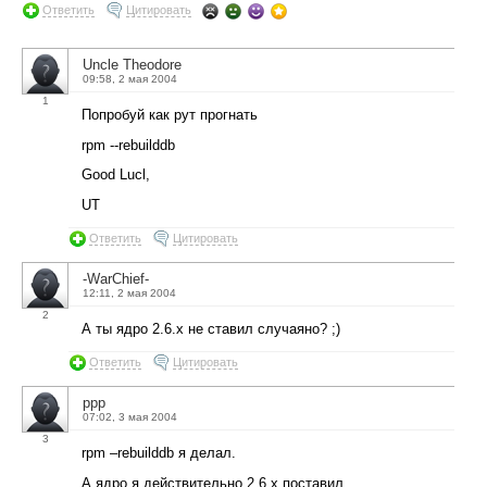
Ответить
Цитировать
Uncle Theodore
09:58, 2 мая 2004
1
Попробуй как рут прогнать
rpm --rebuilddb
Good Lucl,
UT
Ответить
Цитировать
-WarChief-
12:11, 2 мая 2004
2
А ты ядро 2.6.x не ставил случаяно? ;)
Ответить
Цитировать
ppp
07:02, 3 мая 2004
3
rpm –rebuilddb я делал.
А ядро я действительно 2.6.x поставил.