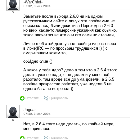
-WarChief-
07:32, 3 мая 2004
5
Заметьте после выхода 2.6.0 ни на одном
русскоязычном сайте о линух эта проблемма не
описывалась, были доки типа Переход на 2.6.0
но вних какие-то ламерские указания как обычно,
такое впечатление что они его сами не ставили,
Лично я об этой доке узнал вообще из разговора
в Ирке(IRC — по просьбам трудящихся ;) ) с
американцем каким-то,
обЫдно блин ((
А какое у тебя ядро? дело в том что в 2.6.4 этого
делать уже не надо, я не делал и у меня всё
работало, там вроде всё до ума довели. а 2.6.5
вообще прекрассно работает, уже недели 3 ни
одного бага не встречал ))
Ответить
Цитировать
Jaguar
07:40, 3 мая 2004
6
Нет, в 2.6.4 тоже надо делать, по крайней мере,
мне пришлось…
Ответить
Цитировать