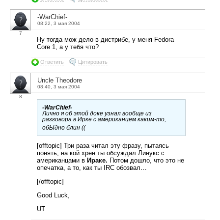
-WarChief-
08:22, 3 мая 2004
7
Ну тогда мож дело в дистрибе, у меня Fedora
Core 1, а у тебя что?
Ответить
Цитировать
Uncle Theodore
08:40, 3 мая 2004
8
-WarChief-
Лично я об этой доке узнал вообще из
разговора в Ирке с американцем каким-то,
обЫдно блин ((
[offtopic] Три раза читал эту фразу, пытаясь
понять, на кой хрен ты обсуждал Линукс с
американцами в
Ираке.
Потом дошло, что это не
опечатка, а то, как ты IRC обозвал…
[/offtopic]
Good Luck,
UT