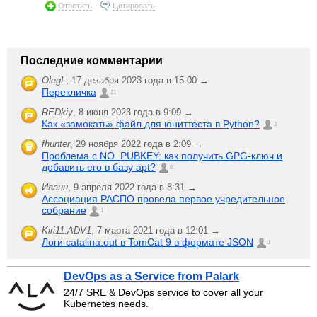
Ответить
Цитировать
Последние комментарии
OlegL
,
17 декабря 2023 года в 15:00 →
Перекличка
21
REDkiy
,
8 июня 2023 года в 9:09 →
Как «замокать» файл для юниттеста в Python?
2
fhunter
,
29 ноября 2022 года в 2:09 →
Проблема с NO_PUBKEY: как получить GPG-ключ и
добавить его в базу apt?
6
Иванн
,
9 апреля 2022 года в 8:31 →
Ассоциация РАСПО провела первое учредительное
собрание
1
Kiri11.ADV1
,
7 марта 2021 года в 12:01 →
Логи catalina.out в TomCat 9 в формате JSON
1
DevOps as a Service from Palark
24/7 SRE & DevOps service to cover all your
Kubernetes needs.