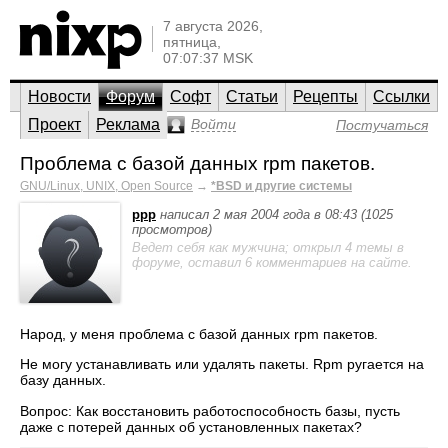
7 августа 2026,
пятница,
07:07:37 MSK
Новости
Форум
Софт
Статьи
Рецепты
Ссылки
Проект
Реклама
Войти
Постучаться
Проблема с базой данных rpm пакетов.
GNU/Linux, UNIX, Open Source
→
*BSD и другие системы
ppp
написал 2 мая 2004 года в 08:43 (1025
просмотров)
Ведет себя как мужчина; открыл 4 темы в
форуме, оставил 6 комментариев на сайте.
Народ, у меня проблема с базой данных rpm пакетов.
Не могу устанавливать или удалять пакеты. Rpm ругается на
базу данных.
Вопрос: Как восстановить работоспособность базы, пусть
даже с потерей данных об установленных пакетах?