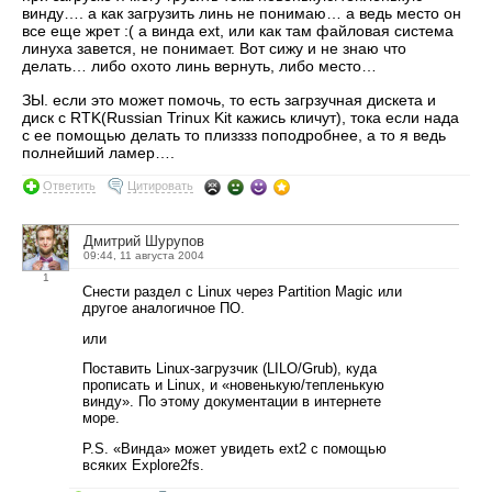
винду…. а как загрузить линь не понимаю… а ведь место он
все еще жрет :( а винда ext, или как там файловая система
линуха завется, не понимает. Вот сижу и не знаю что
делать… либо охото линь вернуть, либо место…
ЗЫ. если это может помочь, то есть загрзучная дискета и
диск с RTK(Russian Trinux Kit кажись кличут), тока если нада
с ее помощью делать то плизззз поподробнее, а то я ведь
полнейший ламер….
Ответить
Цитировать
Дмитрий Шурупов
09:44, 11 августа 2004
1
Снести раздел с Linux через Partition Magic или
другое аналогичное ПО.
или
Поставить Linux-загрузчик (LILO/Grub), куда
прописать и Linux, и «новенькую/тепленькую
винду». По этому документации в интернете
море.
P.S. «Винда» может увидеть ext2 с помощью
всяких Explore2fs.