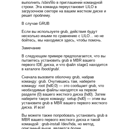
выполнить /sbin/lilo в приглашении командной
строки. Эта команда переустановит LILO в
загрузочном секторе на вашем жестком диске и
решит проблему.
В случае GRUB
Если вы используете grub, действия будут
несколько иными по сравнению с LILO… но не
бойтесь, мы находимся здесь, чтобы помочь.
Замечание
В следующем примере предполагается, что вы
пытаетесь установить grub в MBR вашего
первого IDE диска, и что файл stage1 находится
в каталоге /boot/grub/.
Сначала вызовите оболочку grub, набрав
команду: grub. Очутившись там, наберите
команду: root (hd0,0) — это сообщает grub, что
необходимые файлы находятся на первом
разделе (0) вашего жесткого диска (hd0). Затем
наберите такую команду: setup (hd0) — этим вы
установите grub в MBR вашего первого жесткого
диска. И все!
Вы можете также попробовать установить grub в
MBR вашего первого жесткого диска и такой
командой : grub-install /dev/hda, но метод,
описанный выше, является более