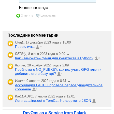
Не все и не всегда.
Ответить
Цитировать
Последние комментарии
OlegL
,
17 декабря 2023 года в 15:00 →
Перекличка
21
REDkiy
,
8 июня 2023 года в 9:09 →
Как «замокать» файл для юниттеста в Python?
2
fhunter
,
29 ноября 2022 года в 2:09 →
Проблема с NO_PUBKEY: как получить GPG-ключ и
добавить его в базу apt?
6
Иванн
,
9 апреля 2022 года в 8:31 →
Ассоциация РАСПО провела первое учредительное
собрание
1
Kiri11.ADV1
,
7 марта 2021 года в 12:01 →
Логи catalina.out в TomCat 9 в формате JSON
1
DevOps as a Service from Palark