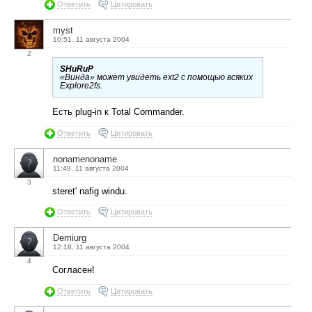
Ответить
Цитировать
myst
10:51, 11 августа 2004
2
SHuRuP
«Винда» может увидеть ext2 с помощью всяких
Explore2fs.
Есть plug-in к Total Commander.
Ответить
Цитировать
nonamenoname
11:49, 11 августа 2004
3
steret' nafig windu.
Ответить
Цитировать
Demiurg
12:18, 11 августа 2004
4
Согласен!
Ответить
Цитировать