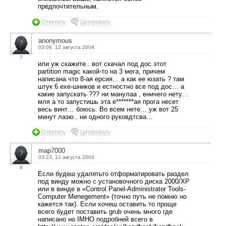
предпочтительным.
Ответить
Цитировать
anonymous
03:06, 12 августа 2004
7
или уж скажите.. вот скачал под дос этот
partition magic какой-то на 3 мега, причем
написана что 8-ая ерсия… а как ее юзать ? там
штук 6 exe-шников и естностно все под дос… а
какие запускать ??? ни манулаа , еничего нету…
мля а то запустишь эта е*******ая прога несет
весь винт… боюсь. Во всем нете… уж вот 25
минут лазю.. ни одного руковдтсва…
Ответить
Цитировать
map7000
03:23, 12 августа 2004
8
Если будеш удалятьто отформатировать раздел
под винду можно с установочного диска 2000/XP
или в винде в «Control Panel-Administrator Tools-
Computer Menegement» (точно путь не помню но
кажется так). Если хочеш оставить то проще
всего будет поставить grub очень много где
написано но IMHO подробней всего в