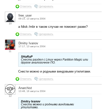
Ответить
Цитировать
free_user
09:15, 13 августа 2004
10
a fdisk /mbr в таком случае не поможет разве?
Ответить
Цитировать
Dmitry Ivanov
17:17, 13 августа 2004
11
SHuRuP
Снести раздел с Linux через Partition Magic или
другое аналогичное ПО.
Снести можно и родными виндовыми утилитами.
Ответить
Цитировать
Anarchist
13:48, 16 августа 2004
12
Dmitry Ivanov
Снести можно и родными виндовыми
утилитами.