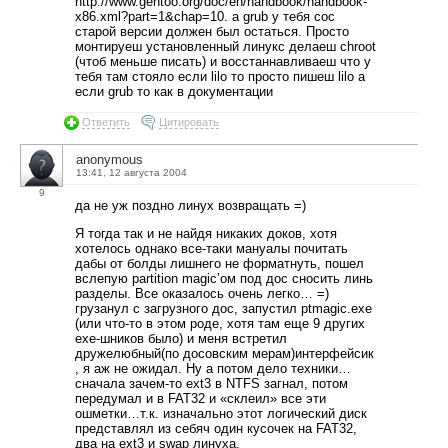
http://www.gentoo.org/doc/en/handbook/handbook-
x86.xml?part=1&chap=10. а grub у тебя сос
старой версии должен был остаться. Просто
монтируеш установленный линукс делаеш chroot
(чтоб меньше писать) и восстаннавливаеш что у
тебя там стояло если lilo то просто пишеш lilo а
если grub то как в документации
Ответить
Цитировать
anonymous
13:41, 12 августа 2004
9
да не уж поздно линух возвращать =)
Я тогда так и не найдя никаких доков, хотя
хотелось однако все-таки мануалы почитать
дабы от болды лишнего не форматнуть, пошел
вслепую partition magic’ом под дос сносить линь
разделы. Все оказалось очень легко… =)
грузанул с загрузного дос, запустил ptmagic.exe
(или что-то в этом роде, хотя там еще 9 других
ехе-шников было) и меня встретил
дружелюбный(по досовским мерам)интерфейсик
, я аж не ожидал. Ну а потом дело техники…
сначала зачем-то ext3 в NTFS загнал, потом
передумал и в FAT32 и «склеил» все эти
ошметки…т.к. изначально этот логический диск
представлял из себяч один кусочек на FAT32,
два на ext3 и swap линуха.