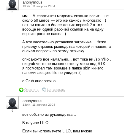
anonymous
13:42, 11 августа 2004
5
мм… А «партишен мэджик» сколько весит… не
около 50 мегов — это же кажись многовато =)
нет ли каких-то более легких версий ? а то я
вообще ни одной рабочей ссылки на на одну
версию роги не нашел :(
А что касательно установки загрзчика… Ниже
приведу отрывок рководства который я нашел, а
сначал вопросы по этому отрывку.
описано-то все намально… вот тока ни /sbin/lilo ,
ни grub че-то не выполняется у меня под RTK…
я посмотрел там вообще в папке sbin ничего
напоминающего lilo не увидел :(
с Grub аналогично…
Ответить
Цитировать
anonymous
13:44, 11 августа 2004
6
вот собстно из руководства…
В случае LILO
Если вы используете LILO, вам нужно