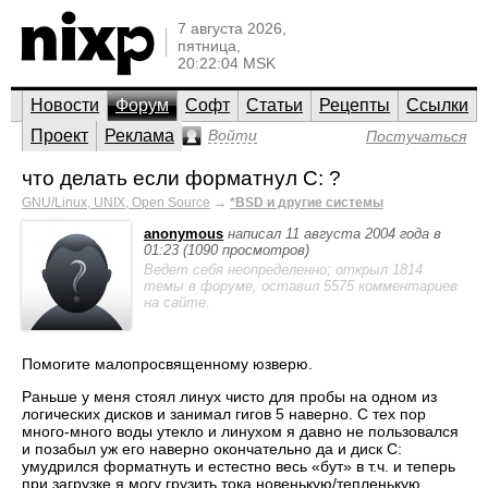
7 августа 2026,
пятница,
20:22:04 MSK
Новости
Форум
Софт
Статьи
Рецепты
Ссылки
Проект
Реклама
Войти
Постучаться
что делать если форматнул С: ?
GNU/Linux, UNIX, Open Source
→
*BSD и другие системы
anonymous
написал 11 августа 2004 года в
01:23 (1090 просмотров)
Ведет себя неопределенно; открыл 1814
темы в форуме, оставил 5575 комментариев
на сайте.
Помогите малопросвященному юзверю.
Раньше у меня стоял линух чисто для пробы на одном из
логических дисков и занимал гигов 5 наверно. С тех пор
много-много воды утекло и линухом я давно не пользовался
и позабыл уж его наверно окончательно да и диск С:
умудрился форматнуть и естестно весь «бут» в т.ч. и теперь
при загрузке я могу грузить тока новенькую/тепленькую