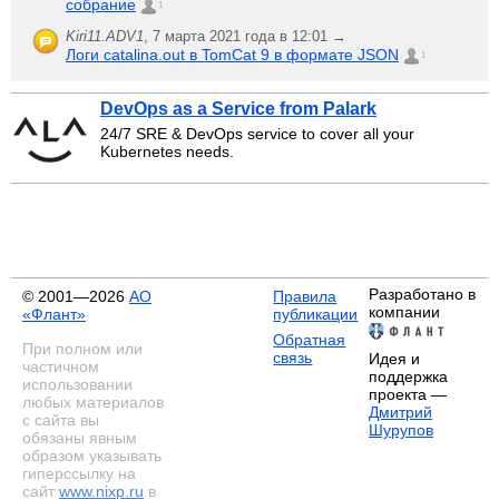
собрание
1
Kiri11.ADV1
,
7 марта 2021 года в 12:01 →
Логи catalina.out в TomCat 9 в формате JSON
1
DevOps as a Service from Palark
24/7 SRE & DevOps service to cover all your
Kubernetes needs.
Разработано в
© 2001—2026
АО
Правила
компании
«Флант»
публикации
Обратная
При полном или
связь
Идея и
частичном
поддержка
использовании
проекта —
любых материалов
Дмитрий
с сайта вы
Шурупов
обязаны явным
образом указывать
гиперссылку на
сайт
www.nixp.ru
в