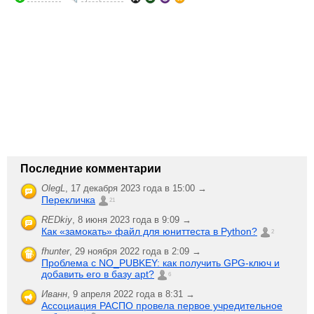
Последние комментарии
OlegL
,
17 декабря 2023 года в 15:00 →
Перекличка
21
REDkiy
,
8 июня 2023 года в 9:09 →
Как «замокать» файл для юниттеста в Python?
2
fhunter
,
29 ноября 2022 года в 2:09 →
Проблема с NO_PUBKEY: как получить GPG-ключ и
добавить его в базу apt?
6
Иванн
,
9 апреля 2022 года в 8:31 →
Ассоциация РАСПО провела первое учредительное