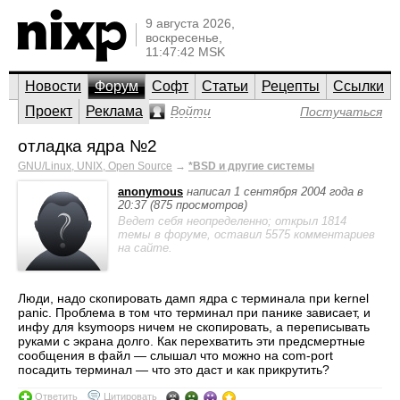
9 августа 2026,
воскресенье,
11:47:42 MSK
Новости
Форум
Софт
Статьи
Рецепты
Ссылки
Проект
Реклама
Войти
Постучаться
отладка ядра №2
GNU/Linux, UNIX, Open Source
→
*BSD и другие системы
anonymous
написал 1 сентября 2004 года в
20:37 (875 просмотров)
Ведет себя неопределенно; открыл 1814
темы в форуме, оставил 5575 комментариев
на сайте.
Люди, надо скопировать дамп ядра с терминала при kernel
panic. Проблема в том что терминал при панике зависает, и
инфу для ksymoops ничем не скопировать, а переписывать
руками с экрана долго. Как перехватить эти предсмертные
сообщения в файл — слышал что можно на com-port
посадить терминал — что это даст и как прикрутить?
Ответить
Цитировать