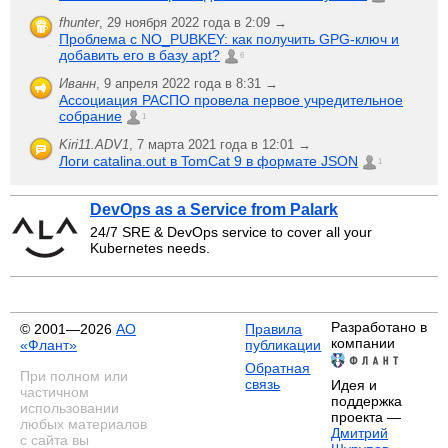
fhunter
,
29 ноября 2022 года в 2:09 →
Проблема с NO_PUBKEY: как получить GPG-ключ и
добавить его в базу apt?
6
Иванн
,
9 апреля 2022 года в 8:31 →
Ассоциация РАСПО провела первое учредительное
собрание
1
Kiri11.ADV1
,
7 марта 2021 года в 12:01 →
Логи catalina.out в TomCat 9 в формате JSON
1
DevOps as a Service from Palark
24/7 SRE & DevOps service to cover all your
Kubernetes needs.
Разработано в
© 2001—2026
АО
Правила
компании
«Флант»
публикации
Обратная
При полном или
связь
Идея и
частичном
поддержка
использовании
проекта —
любых материалов
Дмитрий
с сайта вы