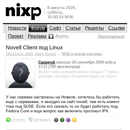
8 августа 2026,
суббота,
16:00:54 MSK
Новости
Форум
Софт
Статьи
Рецепты
Ссылки
Проект
Реклама
Войти
Постучаться
Novell Client под Linux
GNU/Linux, UNIX, Open Source
→
*BSD и другие системы
Casperok
написал 24 сентября 2004 года в
13:11 (799 просмотров)
Ведет себя неопределенно; открыл 7 тем в
форуме, оставил 3 комментария на сайте.
У нас серваки настроены на Новеле, хотелось бы работать
еще с серваками, я заходил на сайт novell, там есть клиент
тока под SUSE. Если его скачать то он будет работать под
Fedora Core и еще вопрос как включить протокол IPX
Ответить
Цитировать