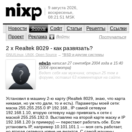
9 августа 2026,
воскресенье,
08:21:51 MSK
Новости
Форум
Софт
Статьи
Рецепты
Ссылки
Проект
Реклама
Войти
Постучаться
2 x Realtek 8029 - как развязать?
GNU/Linux, UNIX, Open Source
→
*BSD и другие системы
edw1n
написал 27 сентября 2004 года в 15:40
(1004 просмотра)
Ведет себя как мужчина; открыл 25 тем в
форуме, оставил 63 комментария на сайте.
Установил в машину 2-ю карту (Realtek 8029, знаю, что карта
никакая, но уж что дали, то и есть). Параметры моей сети:
маска 255.255.255.0 IP 192.168., IP самой сетевухи
192.168.1.10, вторую сетевуху надо привязать к сети с
маской 255.255.192.0. Выставляю на второй карте маску и IP
192.168.1.20 (к примеру) — перестают работать обе. Если
установить IP, например 10.101.101.1 — моя сеть работает,
но вторая сетевуха извне не видится. С самой машины