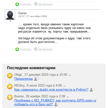
Ответить
Цитировать
Genie
19:37, 27 сентября 2004
3
…. кроме того, вроде именно такие карточки
надо отдельно явно указывать ядру на каких они
ресурсах кормятся. ну, порты там, прерывания…
погляди об этом документацию к ядру. там этого
должно быть достаточно…
Ответить
Цитировать
Последние комментарии
OlegL
,
17 декабря 2023 года в 15:00 →
Перекличка
21
REDkiy
,
8 июня 2023 года в 9:09 →
Как «замокать» файл для юниттеста в Python?
2
fhunter
,
29 ноября 2022 года в 2:09 →
Проблема с NO_PUBKEY: как получить GPG-ключ и
добавить его в базу apt?
6