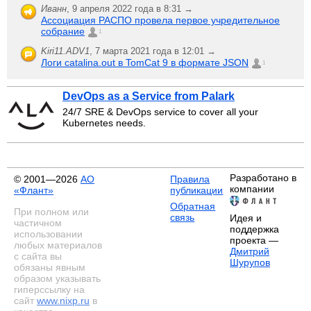
Иванн
,
9 апреля 2022 года в 8:31 →
Ассоциация РАСПО провела первое учредительное
собрание
1
Kiri11.ADV1
,
7 марта 2021 года в 12:01 →
Логи catalina.out в TomCat 9 в формате JSON
1
DevOps as a Service from Palark
24/7 SRE & DevOps service to cover all your
Kubernetes needs.
Разработано в
© 2001—2026
АО
Правила
компании
«Флант»
публикации
Обратная
При полном или
связь
Идея и
частичном
поддержка
использовании
проекта —
любых материалов
Дмитрий
с сайта вы
Шурупов
обязаны явным
образом указывать
гиперссылку на
сайт
www.nixp.ru
в