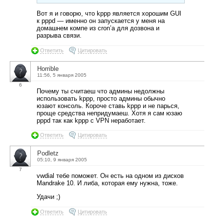
Вот я и говорю, что kppp является хорошим GUI
к pppd — именно он запускается у меня на
домашнем компе из cron’а для дозвона и
разрыва связи.
Ответить
Цитировать
Horrible
11:56, 5 января 2005
6
Почему ты считаеш что админы недолжны
использовать kppp, просто админы обычно
юзают консоль. Короче ставь kppp и не парься,
проще средства непридумаеш. Хотя я сам юзаю
pppd так как kppp с VPN неработает.
Ответить
Цитировать
Podletz
05:10, 9 января 2005
7
vwdial тебе поможет. Он есть на одном из дисков
Mandrake 10. И либа, которая ему нужна, тоже.
Удачи ;)
Ответить
Цитировать