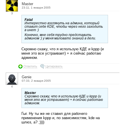
Master
23:11, 1 января 2005
3
Fatal
Интерестно взглянуть на админа, который
ставит себе KDE, чтобы через него заходить
в инет :)
Конечно, мне себя трудно представить
админом :) у меня маловато знаний в дели.
Скромно скажу, что я использую КДЕ и kppp (и
меня это все устраивает) + я сейчас работаю
админом.
Ответить
Цитировать
Genie
07:33, 2 января 2005
4
Master
Скромно скажу, что я использую КДЕ и kppp (и
меня это все устраивает) + я сейчас работаю
админом.
Гыг. Ну ты же не ставил для рабочего
применения kppp и, по зависимостям, kde на
шлюз, а? ;))))