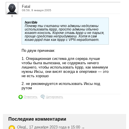
Fatal
08:59, 9 января 2005
8
horrible
Почему ты считаеш что админы недолжны
использовать kppp, просто админы обычно
юзают консоль. Короче ставь kppp и не парься,
проще средства непридумаеш. Хотя я сам
юзаю pppd так как kppp с VPN неработает.
По двум причинам:
1. Операционная система для серера лучше
чтобы была вылезана, не содержать ничего
лишнего, чтобы использовать kppp, как минимум
нужны Иксы, они висят всегда в опертивке — это
не есть хорошо
2. не рекомендуется использовать Иксы под
рутом
Ответить
Цитировать
Последние комментарии
OlegL
,
17 декабря 2023 года в 15:00 →