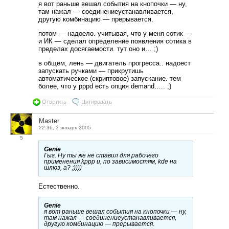
я вот раньше вешал события на кнопочки — ну,
там нажал — соединениеустанавливается,
другую комбинацию — прерывается.
потом — надоело. учитывая, что у меня сотик —
и ИК — сделал определение появления сотика в
пределах досягаемости. тут оно и… ;)
в общем, лень — двигатель прогресса.. надоест
запускать ручками — прикрутишь
автоматическое (скриптовое) запускание. тем
более, что у pppd есть опция demand….. ;)
Ответить
Цитировать
Master
22:36, 2 января 2005
5
Genie
Гыг. Ну ты же не ставил для рабочего
применения kppp и, по зависимостям, kde на
шлюз, а? ;))))
Естественно.
Genie
я вот раньше вешал события на кнопочки — ну,
там нажал — соединениеустанавливается,
другую комбинацию — прерывается.