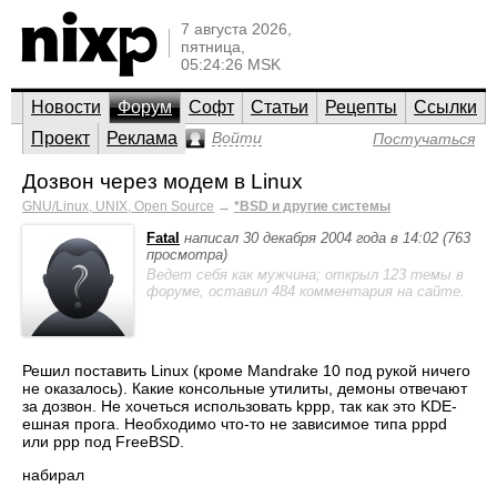
7 августа 2026,
пятница,
05:24:26 MSK
Новости
Форум
Софт
Статьи
Рецепты
Ссылки
Проект
Реклама
Войти
Постучаться
Дозвон через модем в Linux
GNU/Linux, UNIX, Open Source
→
*BSD и другие системы
Fatal
написал 30 декабря 2004 года в 14:02 (763
просмотра)
Ведет себя как мужчина; открыл 123 темы в
форуме, оставил 484 комментария на сайте.
Решил поставить Linux (кроме Mandrake 10 под рукой ничего
не оказалось). Какие консольные утилиты, демоны отвечают
за дозвон. Не хочеться использовать kppp, так как это KDE-
ешная прога. Необходимо что-то не зависимое типа pppd
или ppp под FreeBSD.
набирал