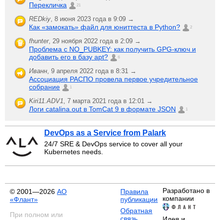
Перекличка
21
REDkiy
,
8 июня 2023 года в 9:09 →
Как «замокать» файл для юниттеста в Python?
2
fhunter
,
29 ноября 2022 года в 2:09 →
Проблема с NO_PUBKEY: как получить GPG-ключ и
добавить его в базу apt?
6
Иванн
,
9 апреля 2022 года в 8:31 →
Ассоциация РАСПО провела первое учредительное
собрание
1
Kiri11.ADV1
,
7 марта 2021 года в 12:01 →
Логи catalina.out в TomCat 9 в формате JSON
1
DevOps as a Service from Palark
24/7 SRE & DevOps service to cover all your
Kubernetes needs.
Разработано в
© 2001—2026
АО
Правила
компании
«Флант»
публикации
Обратная
При полном или
связь
Идея и