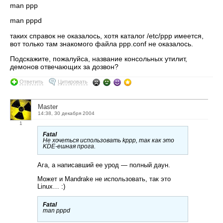
man ppp
man pppd
таких справок не оказалось, хотя каталог /etc/ppp имеется,
вот только там знакомого файла ppp.conf не оказалось.
Подскажите, пожалуйса, название консольных утилит,
демонов отвечающих за дозвон?
Ответить
Цитировать
Master
14:38, 30 декабря 2004
1
Fatal
Не хочеться использовать kppp, так как это
KDE-ешная прога.
Ага, а написавший ее урод — полный даун.
Может и Mandrake не использовать, так это
Linux… :)
Fatal
man pppd