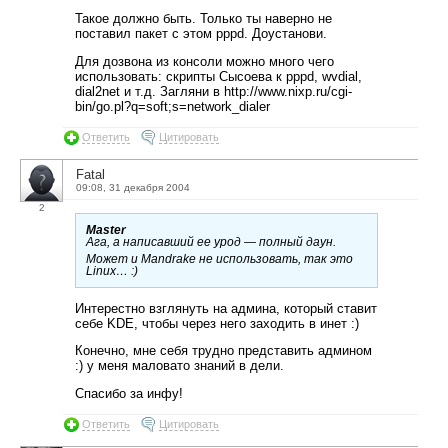
Такое должно быть. Только ты наверно не
поставил пакет с этом pppd. Доустанови.
Для дозвона из консоли можно много чего
использовать: скрипты Сысоева к pppd, wvdial,
dial2net и т.д. Загляни в http://www.nixp.ru/cgi-
bin/go.pl?q=soft;s=network_dialer
Ответить
Цитировать
Fatal
09:08, 31 декабря 2004
2
Master
Ага, а написавший ее урод — полный даун.
Может и Mandrake не использовать, так это
Linux… :)
Интерестно взглянуть на админа, который ставит
себе KDE, чтобы через него заходить в инет :)
Конечно, мне себя трудно представить админом
:) у меня маловато знаний в дели.
Спасибо за инфу!
Ответить
Цитировать