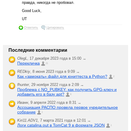
правда, никогда не пробовал.
Good Luck,
UT
Ответить
Цитировать
Последние комментарии
OlegL
,
17 декабря 2023 года в 15:00 →
Перекличка
21
REDkiy
,
8 июня 2023 года в 9:09 →
Как «замокать» файл для юниттеста в Python?
2
fhunter
,
29 ноября 2022 года в 2:09 →
Проблема с NO_PUBKEY: как получить GPG-ключ и
добавить его в базу apt?
6
Иванн
,
9 апреля 2022 года в 8:31 →
Ассоциация РАСПО провела первое учредительное
собрание
1
Kiri11.ADV1
,
7 марта 2021 года в 12:01 →
Логи catalina.out в TomCat 9 в формате JSON
1