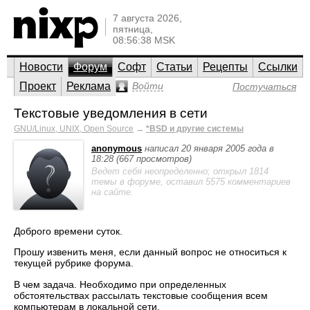
7 августа 2026,
пятница,
08:56:38 MSK
Новости
Форум
Софт
Статьи
Рецепты
Ссылки
Проект
Реклама
Войти
Постучаться
Текстовые уведомления в сети
GNU/Linux, UNIX, Open Source
→
*BSD и другие системы
anonymous
написал 20 января 2005 года в
18:28 (667 просмотров)
Ведет себя неопределенно; открыл 1814
темы в форуме, оставил 5575 комментариев
на сайте.
Доброго времени суток.
Прошу извенить меня, если данный вопрос не относиться к
текущей рубрике форума.
В чем задача. Необходимо при определенных
обстоятельствах рассылать текстовые сообщения всем
компьютерам в локальной сети.