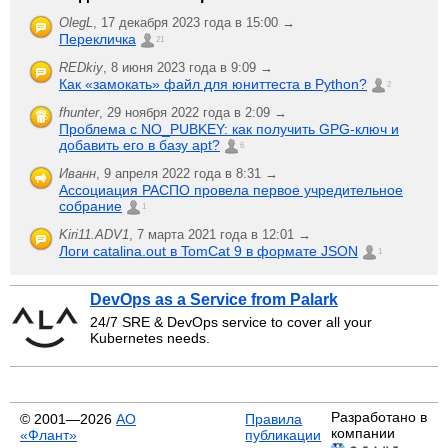
OlegL
,
17 декабря 2023 года в 15:00 →
Перекличка
21
REDkiy
,
8 июня 2023 года в 9:09 →
Как «замокать» файл для юниттеста в Python?
2
fhunter
,
29 ноября 2022 года в 2:09 →
Проблема с NO_PUBKEY: как получить GPG-ключ и
добавить его в базу apt?
6
Иванн
,
9 апреля 2022 года в 8:31 →
Ассоциация РАСПО провела первое учредительное
собрание
1
Kiri11.ADV1
,
7 марта 2021 года в 12:01 →
Логи catalina.out в TomCat 9 в формате JSON
1
DevOps as a Service from Palark
24/7 SRE & DevOps service to cover all your
Kubernetes needs.
Разработано в
© 2001—2026
АО
Правила
компании
«Флант»
публикации