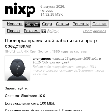
6 августа 2026,
четверг,
14:32:18 MSK
Новости
Форум
Софт
Статьи
Рецепты
Ссылки
Проект
Реклама
Войти
Постучаться
Проверка правильной работы сети прогр.
средствами
GNU/Linux, UNIX, Open Source
→
*BSD и другие системы
anonymous
написал 15 февраля 2005 года в
16:15 (685 просмотров)
Ведет себя неопределенно; открыл 1814
темы в форуме, оставил 5575 комментариев
на сайте.
Здравствуйте.
Система: Slackware 10.0
Есть локальная сеть, 100 MBit.
Половина сети, была построена 1,5 года назад,