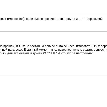
 версиях именно так). если нужно прописать dns, роуты и … — спрашивай.
но прошли, и я их не застал. Я сейчас пытаюсь реанимировать Linux-сер
ной на курсах. В данный момент мне, наверное, нужно задать вопрос п
ройки для включения в домен Win2000? И что это за настройки?