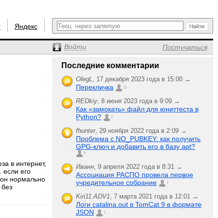
r
Яндекс
Войти
Постучаться
Последние комментарии
OlegL
,
17 декабря 2023 года в 15:00 →
Перекличка
21
REDkiy
,
8 июня 2023 года в 9:09 →
Как «замокать» файл для юниттеста в
Python?
2
fhunter
,
29 ноября 2022 года в 2:09 →
Проблема с NO_PUBKEY: как получить
GPG-ключ и добавить его в базу apt?
6
за в интернет,
Иванн
,
9 апреля 2022 года в 8:31 →
. если его
Ассоциация РАСПО провела первое
ы он нормально
учредительное собрание
1
 без
Kiri11.ADV1
,
7 марта 2021 года в 12:01 →
Логи catalina.out в TomCat 9 в формате
JSON
1