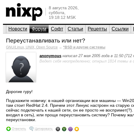
8 августа 2026,
суббота,
19:18:12 MSK
Новости
Форум
Софт
Статьи
Рецепты
Ссылки
Переустанавливать или нет?
GNU/Linux, UNIX, Open Source
→
*BSD и другие системы
anonymous
написал 27 мая 2005 года в 11:50 (712
Ведет себя неопределенно; открыл 1814 темы в 
Дорогие гуру!
Подскажите новичку: в нашей организации все машины — Win200
там стоит RedHat 2.4. Причем этот Линукс настроен на старую се
сейчас подключать к нашей сети, он ее просто не воспримет(?).
входил в сеть), или проще переустановить систему? Почему жалк
переустановки.
Ответить
Цитировать