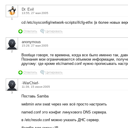
Dr. Evil
13:55, 27 мая 2005
1
cd /etc/sysconfig/network-scripts/ifcfg-ethx (в более новых
Ответить
Цитировать
anonymous
15:29, 27 мая 2005
2
Вообще говоря, те времена, когда все было именно так, дав
Познания мои ограничиваются объемом информации, получен
другому: где кроме etc/named.conf нужно прописывать наст
Ответить
Цитировать
-WarChief-
11:39, 15 июня 2005
3
Поставь Samba
webmin или swat через них всё просто настроить
named.conf это конфиг линухового DNS сервера.
в /etc/resolv.conf можно указать ДНС сервер.
ifconfig для смены IP