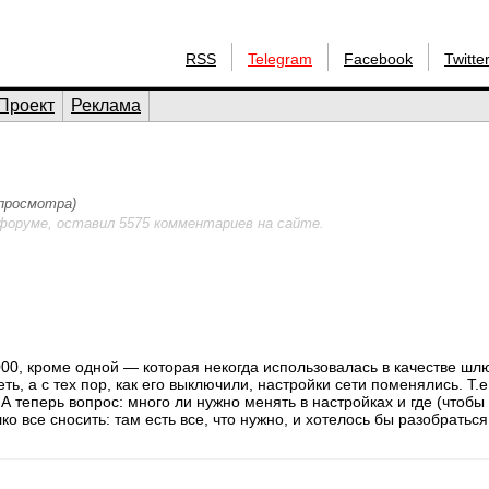
RSS
Telegram
Facebook
Twitte
Проект
Реклама
 просмотра)
форуме, оставил 5575 комментариев на сайте.
0, кроме одной — которая некогда использовалась в качестве шлю
ть, а с тех пор, как его выключили, настройки сети поменялись. Т.е
 А теперь вопрос: много ли нужно менять в настройках и где (чтоб
о все сносить: там есть все, что нужно, и хотелось бы разобраться