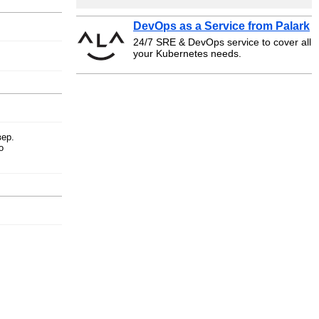
DevOps as a Service from Palark
24/7 SRE & DevOps service to cover all
your Kubernetes needs.
вер.
о