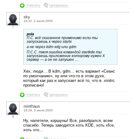
Ответить
Цитировать
sky
16:22, 2 июля 2005
7
pola
П.С. всё сказанное применимо если ты
запускаешь х через startx
а не через kdm xdg или gdm
П.С.С. твоя ошибка командой startkde ты
запускаешь приложение которому нужен Х
сервер — а он не запушен …
Хех, люди….В kdm, gdm… есть вариант «Сеанс
по умолчанию», ну или что-то в этом духе,
который как раз и запускает всё то, что в .xinitrc
прописано!
Ответить
Цитировать
minthaus
19:29, 3 июля 2005
8
Ну, налетели, коршуны! Все, разобрался, всем
спасибо. Теперь заводится хоть KDE, хоть xfce,
хоть что…