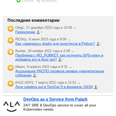
Ответить
Цитировать
Последние комментарии
OlegL
,
17 декабря 2023 года в 15:00 →
Перекличка
21
REDkiy
,
8 июня 2023 года в 9:09 →
Как «замокать» файл для юниттеста в Python?
2
fhunter
,
29 ноября 2022 года в 2:09 →
Проблема с NO_PUBKEY: как получить GPG-ключ и
добавить его в базу apt?
6
Иванн
,
9 апреля 2022 года в 8:31 →
Ассоциация РАСПО провела первое учредительное
собрание
1
Kiri11.ADV1
,
7 марта 2021 года в 12:01 →
Логи catalina.out в TomCat 9 в формате JSON
1
DevOps as a Service from Palark
24/7 SRE & DevOps service to cover all your
Kubernetes needs.