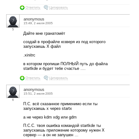
Ответить
Цитировать
anonymous
15:49, 2 июля 2005
5
Дайте мне гранатомёт
создай в профайле юзверя из под которого
запускаешь Х файл
.xinitrc
в котором пропиши ПОЛНЫЙ путь до файла
startkde и будет тебе счастье ….
Ответить
Цитировать
anonymous
15:51, 2 июля 2005
6
П.С. всё сказанное применимо если ты
запускаешь х через startx
а не через kdm xdg или gdm
П.С.С. твоя ошибка командой startkde ты
запускаешь приложение которому нужен Х
сервер — а он не запушен …