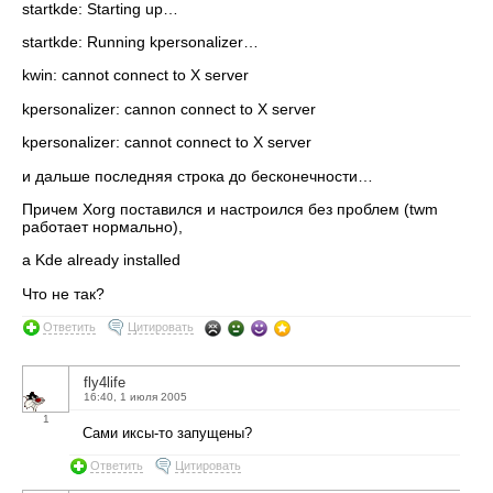
startkde: Starting up…
startkde: Running kpersonalizer…
kwin: cannot connect to X server
kpersonalizer: cannon connect to X server
kpersonalizer: cannot connect to X server
и дальше последняя строка до бесконечности…
Причем Xorg поставился и настроился без проблем (twm
работает нормально),
а Kde already installed
Что не так?
Ответить
Цитировать
fly4life
16:40, 1 июля 2005
1
Сами иксы-то запущены?
Ответить
Цитировать