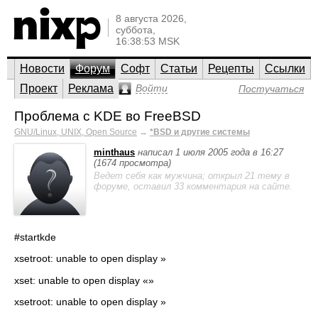
8 августа 2026,
суббота,
16:38:53 MSK
Новости
Форум
Софт
Статьи
Рецепты
Ссылки
Проект
Реклама
Войти
Постучаться
Проблема с KDE во FreeBSD
GNU/Linux, UNIX, Open Source
→
*BSD и другие системы
minthaus
написал 1 июля 2005 года в 16:27
(1674 просмотра)
Ведет себя как мужчина; открыл 21 тему в
форуме, оставил 33 комментария на сайте.
#startkde
xsetroot: unable to open display »
xset: unable to open display «»
xsetroot: unable to open display »