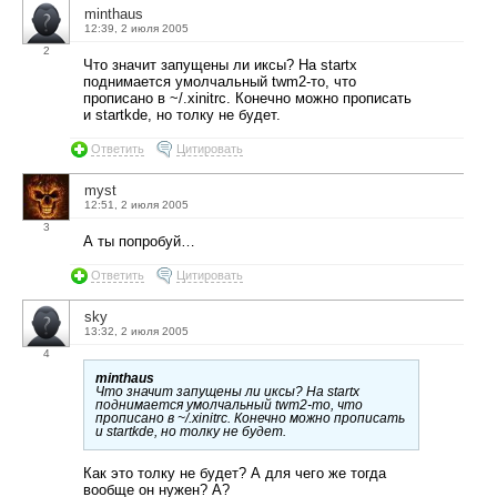
minthaus
12:39, 2 июля 2005
2
Что значит запущены ли иксы? На startx
поднимается умолчальный twm2-то, что
прописано в ~/.xinitrc. Конечно можно прописать
и startkde, но толку не будет.
Ответить
Цитировать
myst
12:51, 2 июля 2005
3
А ты попробуй…
Ответить
Цитировать
sky
13:32, 2 июля 2005
4
minthaus
Что значит запущены ли иксы? На startx
поднимается умолчальный twm2-то, что
прописано в ~/.xinitrc. Конечно можно прописать
и startkde, но толку не будет.
Как это толку не будет? А для чего же тогда
вообще он нужен? А?