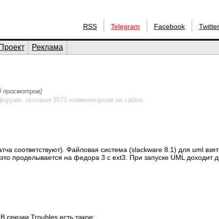
RSS
Telegram
Facebook
Twitte
Проект
Реклама
90 просмотров)
форуме, оставил 5575 комментариев на сайте.
тча соответствуют). Файловая система (slackware 8.1) для uml взят
 это проделывается на федора 3 с ext3. При запуске UML доходит д
 секции Troubles есть такое: