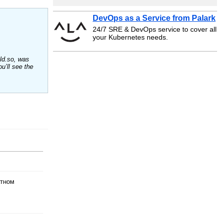
DevOps as a Service from Palark
24/7 SRE & DevOps service to cover all
your Kubernetes needs.
 ld.so, was
u’ll see the
атном