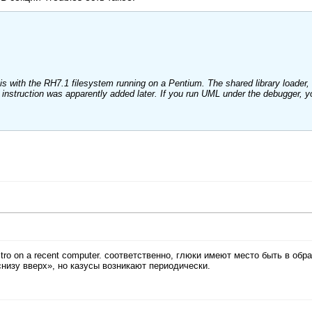
his with the RH7.1 filesystem running on a Pentium. The shared library loader,
instruction was apparently added later. If you run UML under the debugger, yo
istro on a recent computer. соответственно, глюки имеют место быть в обр
снизу вверх», но казусы возникают периодически.