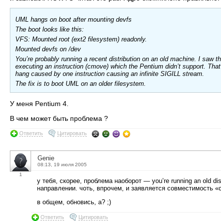
UML hangs on boot after mounting devfs
The boot looks like this:
VFS: Mounted root (ext2 filesystem) readonly.
Mounted devfs on /dev
You’re probably running a recent distribution on an old machine. I saw t
executing an instruction (cmove) which the Pentium didn’t support. That 
hang caused by one instruction causing an infinite SIGILL stream.
The fix is to boot UML on an older filesystem.
У меня Pentium 4.
В чем может быть проблема ?
Ответить
Цитировать
Genie
08:13, 19 июля 2005
1
у тебя, скорее, проблема наоборот — you’re running an old d
направлении. чоть, впрочем, и заявляется совместимость «
в общем, обновись, а? ;)
Ответить
Цитировать