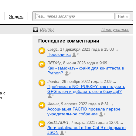
r
Яндекс
Войти
Постучаться
Последние комментарии
OlegL
,
17 декабря 2023 года в 15:00 →
Перекличка
21
REDkiy
,
8 июня 2023 года в 9:09 →
Как «замокать» файл для юниттеста в
Python?
2
fhunter
,
29 ноября 2022 года в 2:09 →
Проблема с NO_PUBKEY: как получить
GPG-ключ и добавить его в базу apt?
а с
6
о
Иванн
,
9 апреля 2022 года в 8:31 →
Ассоциация РАСПО провела первое
учредительное собрание
1
Kiri11.ADV1
,
7 марта 2021 года в 12:01 →
Логи catalina.out в TomCat 9 в формате
JSON
1