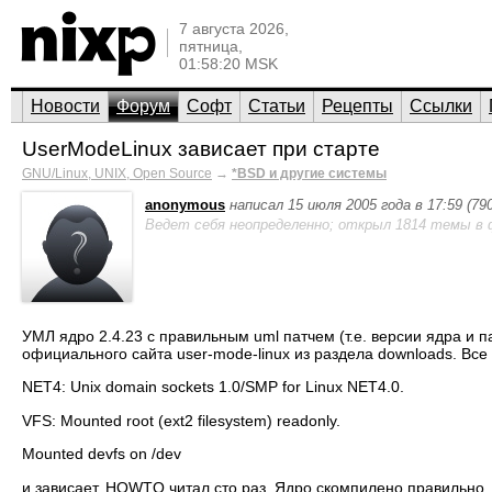
7 августа 2026,
пятница,
01:58:20 MSK
Новости
Форум
Софт
Статьи
Рецепты
Ссылки
UserModeLinux зависает при старте
GNU/Linux, UNIX, Open Source
→
*BSD и другие системы
anonymous
написал 15 июля 2005 года в 17:59 (7
Ведет себя неопределенно; открыл 1814 темы в 
УМЛ ядро 2.4.23 с правильным uml патчем (т.е. версии ядра и па
официального сайта user-mode-linux из раздела downloads. Все
NET4: Unix domain sockets 1.0/SMP for Linux NET4.0.
VFS: Mounted root (ext2 filesystem) readonly.
Mounted devfs on /dev
и зависает. HOWTO читал сто раз. Ядро скомпилено правильно. В