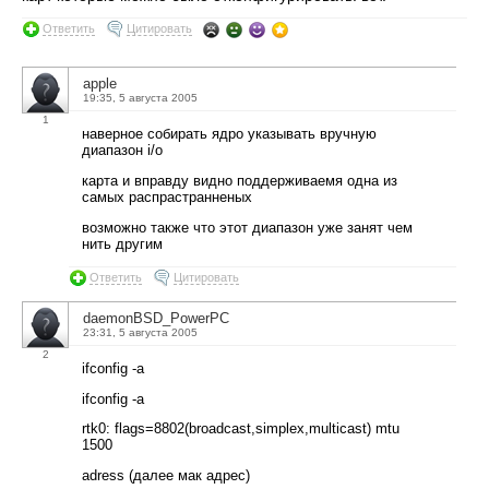
Ответить
Цитировать
apple
19:35, 5 августа 2005
1
наверное собирать ядро указывать вручную
диапазон i/o
карта и вправду видно поддерживаемя одна из
самых распрастранненых
возможно также что этот диапазон уже занят чем
нить другим
Ответить
Цитировать
daemonBSD_PowerPC
23:31, 5 августа 2005
2
ifconfig -a
ifconfig -a
rtk0: flags=8802(broadcast,simplex,multicast) mtu
1500
adress (далее мак адрес)