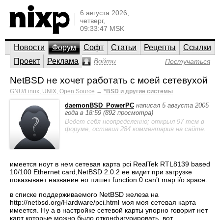
6 августа 2026,
четверг,
09:33:47 MSK
Новости
Форум
Софт
Статьи
Рецепты
Ссылки
Проект
Реклама
Войти
Постучаться
NetBSD не хочет работать с моей сетевухой
GNU/Linux, UNIX, Open Source
→
*BSD и другие системы
daemonBSD_PowerPC
написал 5 августа 2005
года в 18:59 (892 просмотра)
Ведет себя неопределенно; открыл 97 тем в
форуме, оставил 284 комментария на сайте.
имеется ноут в нем сетевая карта pci RealTek RTL8139 based
10/100 Ethernet card,NetBSD 2.0.2 ее видит при загрузке
показывает название но пишет function:0 can’t map i/o space.
в списке поддерживаемого NetBSD железа на
http://netbsd.org/Hardware/pci.html моя моя сетевая карта
имеется. Ну а в настройке сетевой карты упорно говорит нет
карт которые можно было отконфигурировать. вот.