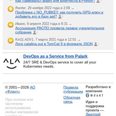
Как «замокать» файл для юниттеста в Python?
2
fhunter
,
29 ноября 2022 года в 2:09 →
Проблема с NO_PUBKEY: как получить GPG-ключ и
добавить его в базу apt?
6
Иванн
,
9 апреля 2022 года в 8:31 →
Ассоциация РАСПО провела первое учредительное
собрание
1
Kiri11.ADV1
,
7 марта 2021 года в 12:01 →
Логи catalina.out в TomCat 9 в формате JSON
1
DevOps as a Service from Palark
24/7 SRE & DevOps service to cover all your
Kubernetes needs.
Разработано в
© 2001—2026
АО
Правила
компании
«Флант»
публикации
Обратная
При полном или
связь
Идея и
частичном
поддержка
использовании
проекта —
любых материалов
Дмитрий