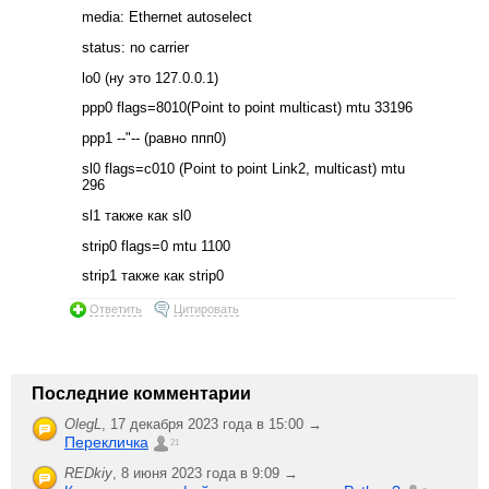
media: Ethernet autoselect
status: no carrier
lo0 (ну это 127.0.0.1)
ppp0 flags=8010(Point to point multicast) mtu 33196
ppp1 --"-- (равно ппп0)
sl0 flags=c010 (Point to point Link2, multicast) mtu
296
sl1 также как sl0
strip0 flags=0 mtu 1100
strip1 также как strip0
Ответить
Цитировать
Последние комментарии
OlegL
,
17 декабря 2023 года в 15:00 →
Перекличка
21
REDkiy
,
8 июня 2023 года в 9:09 →