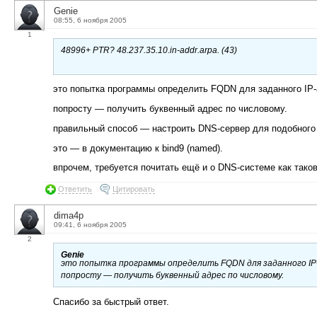
Genie
08:55, 6 ноября 2005
1
48996+ PTR? 48.237.35.10.in-addr.arpa. (43)
это попытка программы определить FQDN для заданного IP-
попросту — получить буквенный адрес по числовому.
правильный способ — настроить DNS-сервер для подобного
это — в документацию к bind9 (named).
впрочем, требуется почитать ещё и о DNS-системе как таков
Ответить
Цитировать
dima4p
09:41, 6 ноября 2005
2
Genie
это попытка программы определить FQDN для заданного IP
попросту — получить буквенный адрес по числовому.
Спасибо за быстрый ответ.