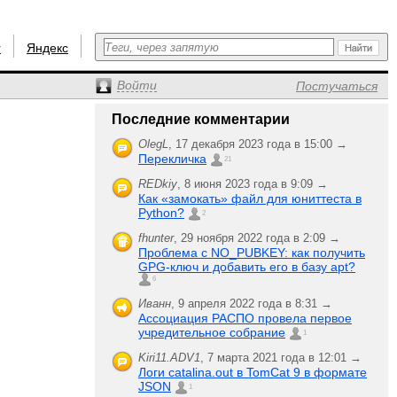
r
Яндекс
Войти
Постучаться
Последние комментарии
OlegL
,
17 декабря 2023 года в 15:00 →
Перекличка
21
REDkiy
,
8 июня 2023 года в 9:09 →
Как «замокать» файл для юниттеста в
Python?
2
fhunter
,
29 ноября 2022 года в 2:09 →
Проблема с NO_PUBKEY: как получить
GPG-ключ и добавить его в базу apt?
6
Иванн
,
9 апреля 2022 года в 8:31 →
Ассоциация РАСПО провела первое
учредительное собрание
1
Kiri11.ADV1
,
7 марта 2021 года в 12:01 →
Логи catalina.out в TomCat 9 в формате
JSON
1