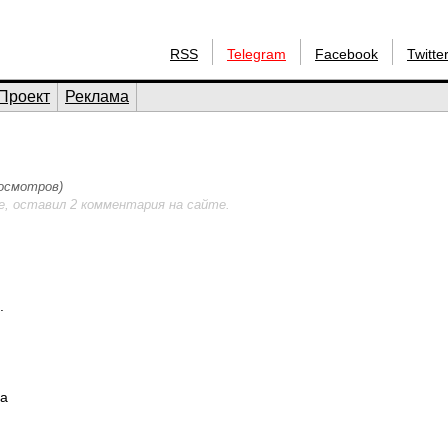
RSS
Telegram
Facebook
Twitte
Проект
Реклама
росмотров)
е, оставил 2 комментария на сайте.
.
да