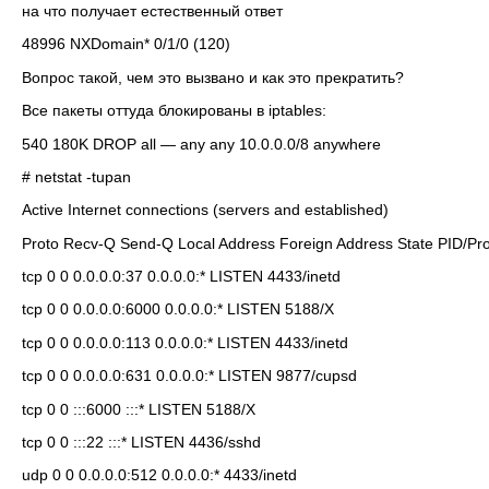
на что получает естественный ответ
48996 NXDomain* 0/1/0 (120)
Вопрос такой, чем это вызвано и как это прекратить?
Все пакеты оттуда блокированы в iptables:
540 180K DROP all — any any 10.0.0.0/8 anywhere
# netstat -tupan
Active Internet connections (servers and established)
Proto Recv-Q Send-Q Local Address Foreign Address State PID/P
tcp 0 0 0.0.0.0:37 0.0.0.0:* LISTEN 4433/inetd
tcp 0 0 0.0.0.0:6000 0.0.0.0:* LISTEN 5188/X
tcp 0 0 0.0.0.0:113 0.0.0.0:* LISTEN 4433/inetd
tcp 0 0 0.0.0.0:631 0.0.0.0:* LISTEN 9877/cupsd
tcp 0 0 :::6000 :::* LISTEN 5188/X
tcp 0 0 :::22 :::* LISTEN 4436/sshd
udp 0 0 0.0.0.0:512 0.0.0.0:* 4433/inetd