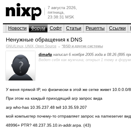
7 августа 2026,
пятница,
23:38:31 MSK
Новости
Форум
Софт
Статьи
Рецепты
Ссылки
Ненужные обращения к DNS
GNU/Linux, UNIX, Open Source
→
*BSD и другие системы
dima4p
написал 6 ноября 2005 года в 08:26 (895 п
Ведет себя как мужчина; открыл 1 тему в форум
У меня прямой IP, но физически в этой же сетке живет 10.0.0.0/8
При этом на каждый приходящий arp запрос вида
arp who-has 10.35.237.48 tell 10.35.59.207
мой компьютер почему-то отправляет запрос на nameserver ви
48996+ PTR? 48.237.35.10.in-addr.arpa. (43)