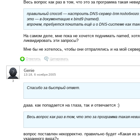
Весь вопрос как раз в том, что это за программа такая неви
правильный способ — настроить DNS-сервер для подобного 
это — в документацию к bind9 (named).
впрочем, требуется почитать ещё и о DNS-системе как тако
На самом деле, мне пока не хочется поднимать named, хотя 
ликвидировать эти запросы?
Мне бы не хотелось, чтобы они отпралялись и на мой серве
Ответить
Цитировать
Genie
13:18, 6 ноября 2005
3
Спасибо за быстрый ответ.
дааа. как попадается на глаза, так и отвечается :)
Весь вопрос как раз в том, что это за программа такая неви
вопрос поставлен некорректно. правильно будет «Какая из 
указанного вида?»