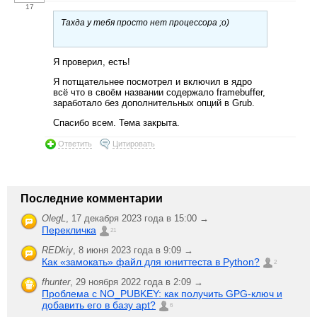
17
Тахда у тебя просто нет процессора ;o)
Я проверил, есть!
Я потщательнее посмотрел и включил в ядро
всё что в своём названии содержало framebuffer,
заработало без дополнительных опций в Grub.
Спасибо всем. Тема закрыта.
Ответить
Цитировать
Последние комментарии
OlegL
,
17 декабря 2023 года в 15:00 →
Перекличка
21
REDkiy
,
8 июня 2023 года в 9:09 →
Как «замокать» файл для юниттеста в Python?
2
fhunter
,
29 ноября 2022 года в 2:09 →
Проблема с NO_PUBKEY: как получить GPG-ключ и
добавить его в базу apt?
6