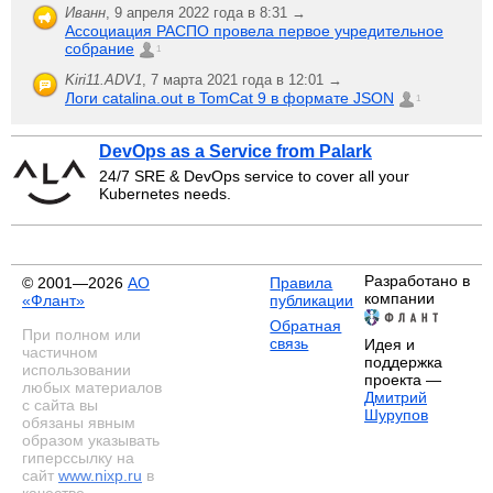
Иванн
,
9 апреля 2022 года в 8:31 →
Ассоциация РАСПО провела первое учредительное
собрание
1
Kiri11.ADV1
,
7 марта 2021 года в 12:01 →
Логи catalina.out в TomCat 9 в формате JSON
1
DevOps as a Service from Palark
24/7 SRE & DevOps service to cover all your
Kubernetes needs.
Разработано в
© 2001—2026
АО
Правила
компании
«Флант»
публикации
Обратная
При полном или
связь
Идея и
частичном
поддержка
использовании
проекта —
любых материалов
Дмитрий
с сайта вы
Шурупов
обязаны явным
образом указывать
гиперссылку на
сайт
www.nixp.ru
в