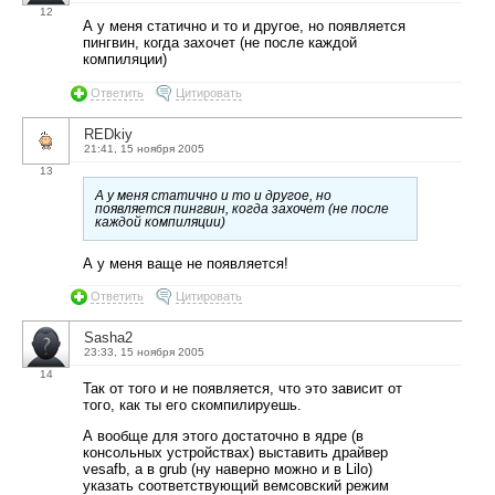
12
А у меня статично и то и другое, но появляется
пингвин, когда захочет (не после каждой
компиляции)
Ответить
Цитировать
REDkiy
21:41, 15 ноября 2005
13
А у меня статично и то и другое, но
появляется пингвин, когда захочет (не после
каждой компиляции)
А у меня ваще не появляется!
Ответить
Цитировать
Sasha2
23:33, 15 ноября 2005
14
Так от того и не появляется, что это зависит от
того, как ты его скомпилируешь.
А вообще для этого достаточно в ядре (в
консольных устройствах) выставить драйвер
vesafb, а в grub (ну наверно можно и в Lilo)
указать соответствующий вемсовский режим