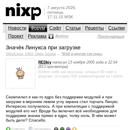
7 августа 2026,
пятница,
17:11:15 MSK
Новости
Форум
Софт
Статьи
Рецепты
Ссылки
Проект
Реклама
Войти
Постучаться
Значёк Линукса при загрузке
GNU/Linux, UNIX, Open Source
→
*BSD и другие системы
REDkiy
написал 13 ноября 2005 года в 22:54
(813 просмотра)
Ведет себя как мужчина; открыл 90 тем в
форуме, оставил 595 комментариев на сайте.
Скомпилил я как-то ядро без поддержки модулей и при
загрузке в верхнем левом углу экрана стал торчать Линукс.
Интересно получилось. А при компиляции с поддержкой
модулей его нет. Вроде бы включил всё необходимое для
поддержки значка прямо в ядро, толку ноль. В чём может
быть дело? Спасибо.
Ответить
Цитировать