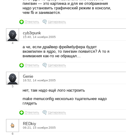
пингвин — это картинка и для ее отображения
надо установить графический режим в консоли,
чем fb и занимается.
Ответить
Цитировать
cyb3rpunk
15:40, 14 ноября 2005
4
а че, если драйвер фреймбуфера будет
вкомпилен в ядро, то пингвин появится? А то я
внимакния как-то не обращал…
Ответить
Цитировать
Genie
16:52, 14 ноября 2005
5
нет, там надо ещё лого настроить
make menuconfig несколько тщательнее надо
глядеть
Ответить
Цитировать
REDkiy
06:21, 15 ноября 2005
6