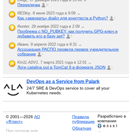
Перекличка
21
REDkiy
,
8 июня 2023 года в 9:09 →
Как «замокать» файл для юниттеста в Python?
2
fhunter
,
29 ноября 2022 года в 2:09 →
Проблема с NO_PUBKEY: как получить GPG-ключ и
добавить его в базу apt?
6
Иванн
,
9 апреля 2022 года в 8:31 →
Ассоциация РАСПО провела первое учредительное
собрание
1
Kiri11.ADV1
,
7 марта 2021 года в 12:01 →
Логи catalina.out в TomCat 9 в формате JSON
1
DevOps as a Service from Palark
24/7 SRE & DevOps service to cover all your
Kubernetes needs.
Разработано в
© 2001—2026
АО
Правила
компании
«Флант»
публикации
Обратная
При полном или