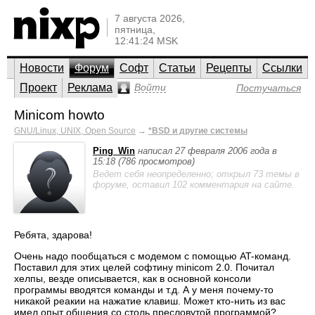
7 августа 2026,
пятница,
12:41:24 MSK
Новости
Форум
Софт
Статьи
Рецепты
Ссылки
Проект
Реклама
Войти
Постучаться
Minicom howto
GNU/Linux, UNIX, Open Source
→
*BSD и другие системы
Ping_Win
написал 27 февраля 2006 года в
15:18 (786 просмотров)
Ведет себя неопределенно; открыл 73 темы в
форуме, оставил 102 комментария на сайте.
Ребята, здарова!
Очень надо пообщаться с модемом с помощью AT-команд.
Поставил для этих целей софтину minicom 2.0. Почитал
хелпы, везде описывается, как в основной консоли
программы вводятся команды и т.д. А у меня почему-то
никакой реакии на нажатие клавиш. Может кто-нить из вас
имел опыт общения со столь пресловутой программой?