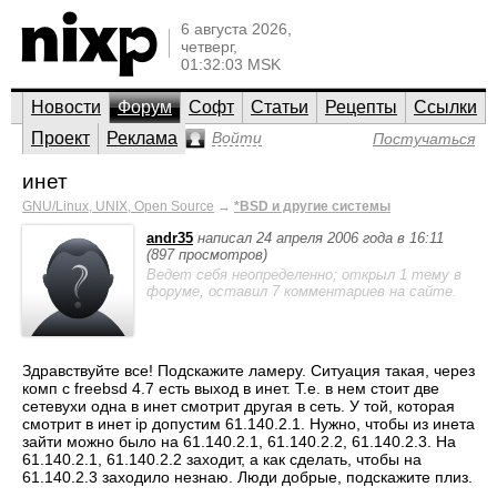
6 августа 2026,
четверг,
01:32:03 MSK
Новости
Форум
Софт
Статьи
Рецепты
Ссылки
Проект
Реклама
Войти
Постучаться
инет
GNU/Linux, UNIX, Open Source
→
*BSD и другие системы
andr35
написал 24 апреля 2006 года в 16:11
(897 просмотров)
Ведет себя неопределенно; открыл 1 тему в
форуме, оставил 7 комментариев на сайте.
Здравствуйте все! Подскажите ламеру. Ситуация такая, через
комп с freebsd 4.7 есть выход в инет. Т.е. в нем стоит две
сетевухи одна в инет смотрит другая в сеть. У той, которая
смотрит в инет ip допустим 61.140.2.1. Нужно, чтобы из инета
зайти можно было на 61.140.2.1, 61.140.2.2, 61.140.2.3. На
61.140.2.1, 61.140.2.2 заходит, а как сделать, чтобы на
61.140.2.3 заходило незнаю. Люди добрые, подскажите плиз.