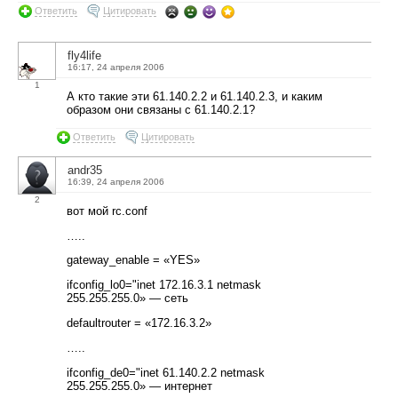
Ответить
Цитировать
fly4life
16:17, 24 апреля 2006
1
А кто такие эти 61.140.2.2 и 61.140.2.3, и каким
образом они связаны с 61.140.2.1?
Ответить
Цитировать
andr35
16:39, 24 апреля 2006
2
вот мой rc.conf
…..
gateway_enable = «YES»
ifconfig_lo0="inet 172.16.3.1 netmask
255.255.255.0» — сеть
defaultrouter = «172.16.3.2»
…..
ifconfig_de0="inet 61.140.2.2 netmask
255.255.255.0» — интернет