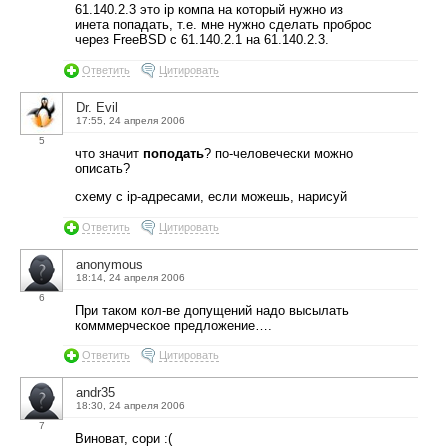
61.140.2.3 это ip компа на который нужно из
инета попадать, т.е. мне нужно сделать проброс
через FreeBSD с 61.140.2.1 на 61.140.2.3.
Ответить
Цитировать
Dr. Evil
17:55, 24 апреля 2006
5
что значит
поподать
? по-человечески можно
описать?
схему с ip-адресами, если можешь, нарисуй
Ответить
Цитировать
anonymous
18:14, 24 апреля 2006
6
При таком кол-ве допущений надо высылать
комммерческое предложение….
Ответить
Цитировать
andr35
18:30, 24 апреля 2006
7
Виноват, сори :(