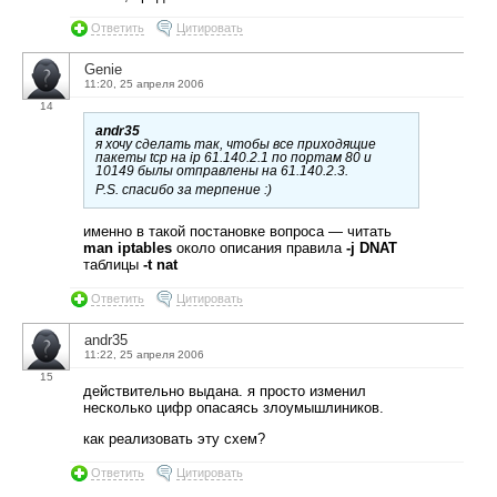
Ответить
Цитировать
Genie
11:20, 25 апреля 2006
14
andr35
я хочу сделать так, чтобы все приходящие
пакеты tcp на ip 61.140.2.1 по портам 80 и
10149 былы отправлены на 61.140.2.3.
P.S. спасибо за терпение :)
именно в такой постановке вопроса — читать
man iptables
около описания правила
-j DNAT
таблицы
-t nat
Ответить
Цитировать
andr35
11:22, 25 апреля 2006
15
действительно выдана. я просто изменил
несколько цифр опасаясь злоумышлиников.
как реализовать эту схем?
Ответить
Цитировать