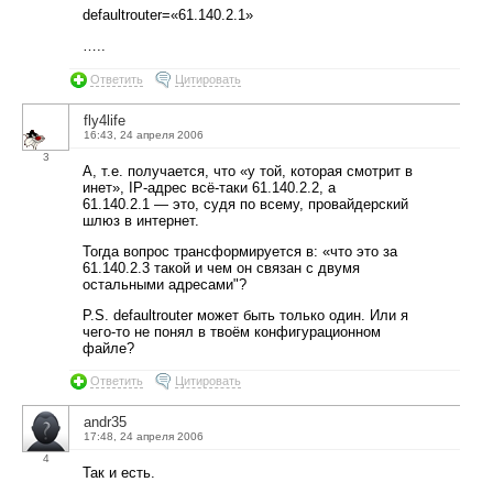
defaultrouter=«61.140.2.1»
…..
Ответить
Цитировать
fly4life
16:43, 24 апреля 2006
3
А, т.е. получается, что «у той, которая смотрит в
инет», IP-адрес всё-таки 61.140.2.2, а
61.140.2.1 — это, судя по всему, провайдерский
шлюз в интернет.
Тогда вопрос трансформируется в: «что это за
61.140.2.3 такой и чем он связан с двумя
остальными адресами"?
P.S. defaultrouter может быть только один. Или я
чего-то не понял в твоём конфигурационном
файле?
Ответить
Цитировать
andr35
17:48, 24 апреля 2006
4
Так и есть.