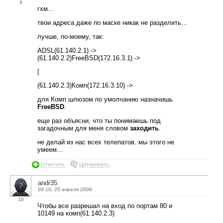
9
гхм…
твои адреса даже по маске никак не разделить…
лучше, по-моему, так:
ADSL(61.140.2.1) ->
(61.140.2.2)FreeBSD(172.16.3.1) ->
|
(61.140.2.3)Комп(172.16.3.10) ->
для Комп шлюзом по умолчанию назначишь
FreeBSD
.
еще раз объясни, что ты понимаешь под
загадочным для меня словом
заходить
.
не делай из нас всех телепатов. мы этого не
умеем…
Ответить
Цитировать
andr35
09:10, 25 апреля 2006
10
Чтобы все разрешал на вход по портам 80 и
10149 на комп(61.140.2.3)