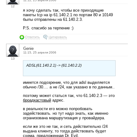
11:12, 25 апреля 2006
12
я хочу сделать так, чтобы все приходящие
пакеты tcp на ip 61.140.2.1 по портам 80 и 10149
былы отправлены на 61.140.2.3.
P.S. спасибо за терпение :)
Ответить
Цитировать
Genie
11:15, 25 апреля 2006
13
ADSL(61.140.2.1) -> (61.140.2.2)
имеется подозрение, что для adsl выделяется
обычно /30…. а не /24, как указано в по данным..
поэтому может статься так, что 61.140.2.3 — это
броадкастовый
адрес.
в реальности его можно попробовать
задействовать. но тут надо знать, как именно
огранизована маршрутизация у провайдера.
если же это не так, и сеть действительно /24
выдана клиенту, то тогда действовать будет
схема, предложенная Dr. Evil.