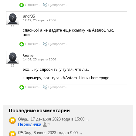
Ответить
Цитировать
andr35
12:49, 25 апреля 2006
18
спасибо! а не дадите еще ссылку на AstaroLinux,
плиз.
Ответить
Цитировать
Genie
14:04, 25 апреля 2006
19
эхх… ну спроси ты у гугля, что ли..
к примеру, вот: гугль://Astaro+Linux+homepage
Ответить
Цитировать
Последние комментарии
OlegL
,
17 декабря 2023 года в 15:00 →
Перекличка
21
REDkiy
,
8 июня 2023 года в 9:09 →