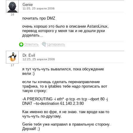
Genie
11:35, 25 апреля 2006
16
почитать про DMZ
очень хорошо это было в описании AstaroLinux,
перевод которого у меня так и не дошли руки
доделать…
Ответить
Цитировать
Dr. Evil
12:25, 25 апреля 2006
17
я тут чуть-чуть вывалился, пока обсуждение
вели :)
если ты хочешь сделать перенаправление
трафика, то в iptables тебе надо прописать вот
такую строку:
-A PREROUTING -i eth* -p tcp -m tcp --dport 80 -j
DNAT --to-destination 61.140.2.3:80
Как именно во фре, я не знаю. там вроде как-то
чуть-чуть по-другому.
Genie тебя уже направил в правильную сторону.
Дерзай! ;)