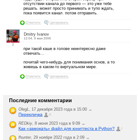
отсутствии канала до первого — это уже тебе
решать. может просто принимать и тупо ждать,
пока появится канал. потом отправить.
Ответить
Цитировать
Dmitry Ivanov
12:04, 9 мая 2006
2
при такой каше в голове неинтересно даже
отвечать…
почитай чего-нибудь для понимания основ, а то
живешь в каком-то виртуальном мире.
Ответить
Цитировать
Последние комментарии
OlegL
,
17 декабря 2023 года в 15:00 →
Перекличка
21
REDkiy
,
8 июня 2023 года в 9:09 →
Как «замокать» файл для юниттеста в Python?
2
fhunter
,
29 ноября 2022 года в 2:09 →