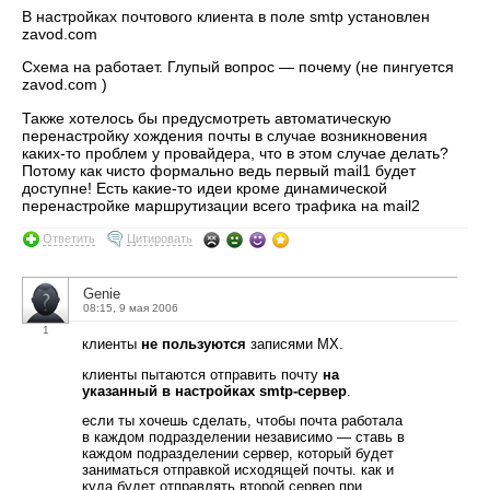
В настройках почтового клиента в поле smtp установлен
zavod.com
Схема на работает. Глупый вопрос — почему (не пингуется
zavod.com )
Также хотелось бы предусмотреть автоматическую
перенастройку хождения почты в случае возникновения
каких-то проблем у провайдера, что в этом случае делать?
Потому как чисто формально ведь первый mail1 будет
доступне! Есть какие-то идеи кроме динамической
перенастройке маршрутизации всего трафика на mail2
Ответить
Цитировать
Genie
08:15, 9 мая 2006
1
клиенты
не пользуются
записями MX.
клиенты пытаются отправить почту
на
указанный в настройках smtp-сервер
.
если ты хочешь сделать, чтобы почта работала
в каждом подразделении независимо — ставь в
каждом подразделении сервер, который будет
заниматься отправкой исходящей почты. как и
куда будет отправлять второй сервер при