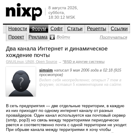
8 августа 2026,
суббота,
18:30:12 MSK
Новости
Форум
Софт
Статьи
Рецепты
Ссылки
Проект
Реклама
Войти
Постучаться
Два канала Интернет и динамическое
хождение почты
GNU/Linux, UNIX, Open Source
→
*BSD и другие системы
simsim
написал 9 мая 2006 года в 02:18 (915
просмотров)
Ведет себя неопределенно; открыл 7 тем в
форуме, оставил 5 комментариев на сайте.
В сеть предприятия — две отдельные территории, в каждую
из них приходят по одному интернет каналу от разных
провайдеров. Один канал используется как почтовый сервер
(smtp, pop3) но связь между территориями периодически
рвется и соответственно почта с одной территории не уходит.
При обрыве канала между территриями я хочу чтобы