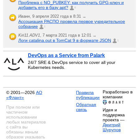
Проблема с NO_PUBKEY: как получить GPG-ключ и
добавить его в базу apt?
6
Иванн
,
9 апреля 2022 года в 8:31 →
Ассоциация РАСПО провела первое учредительное
собрание
1
Kiri11.ADV1
,
7 марта 2021 года в 12:01 →
Логи catalina.out в TomCat 9 в формате JSON
1
DevOps as a Service from Palark
24/7 SRE & DevOps service to cover all your
Kubernetes needs.
Разработано в
© 2001—2026
АО
Правила
компании
«Флант»
публикации
Обратная
При полном или
связь
Идея и
частичном
поддержка
использовании
проекта —
любых материалов
Дмитрий
с сайта вы
Шурупов
обязаны явным
образом указывать