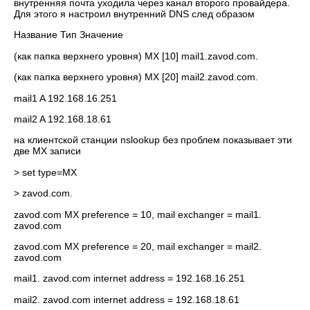
внутренняя почта уходила через канал второго провайдера.
Для этого я настроил внутренний DNS след образом
Название Тип Значение
(как папка верхнего уровня) MX [10] mail1.zavod.com.
(как папка верхнего уровня) MX [20] mail2.zavod.com.
mail1 A 192.168.16.251
mail2 A 192.168.18.61
на клиентской станции nslookup без проблем показывает эти
две MX записи
> set type=MX
> zavod.com.
zavod.com MX preference = 10, mail exchanger = mail1.
zavod.com
zavod.com MX preference = 20, mail exchanger = mail2.
zavod.com
mail1. zavod.com internet address = 192.168.16.251
mail2. zavod.com internet address = 192.168.18.61