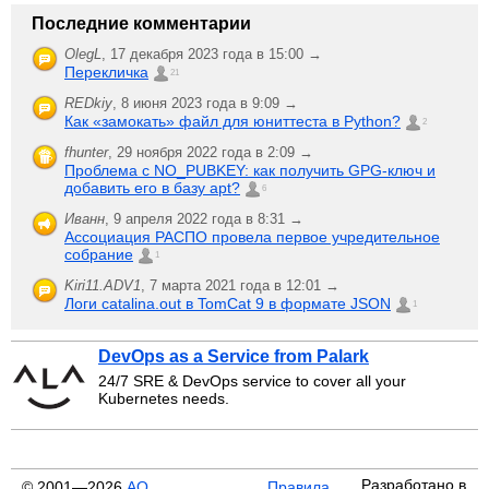
Последние комментарии
OlegL
,
17 декабря 2023 года в 15:00 →
Перекличка
21
REDkiy
,
8 июня 2023 года в 9:09 →
Как «замокать» файл для юниттеста в Python?
2
fhunter
,
29 ноября 2022 года в 2:09 →
Проблема с NO_PUBKEY: как получить GPG-ключ и
добавить его в базу apt?
6
Иванн
,
9 апреля 2022 года в 8:31 →
Ассоциация РАСПО провела первое учредительное
собрание
1
Kiri11.ADV1
,
7 марта 2021 года в 12:01 →
Логи catalina.out в TomCat 9 в формате JSON
1
DevOps as a Service from Palark
24/7 SRE & DevOps service to cover all your
Kubernetes needs.
Разработано в
© 2001—2026
АО
Правила