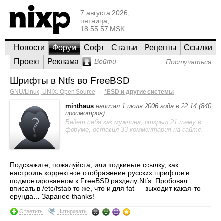
7 августа 2026,
пятница,
18:55:57 MSK
Новости
Форум
Софт
Статьи
Рецепты
Ссылки
Проект
Реклама
Войти
Постучаться
Шрифты в Ntfs вo FreeBSD
GNU/Linux, UNIX, Open Source
→
*BSD и другие системы
minthaus
написал 1 июля 2006 года в 22:14 (840
просмотров)
Ведет себя как мужчина; открыл 21 тему в
форуме, оставил 33 комментария на сайте.
Подскажите, пожалуйста, или подкиньте ссылку, как
настроить корректное отображение русских шрифтов в
подмонтированном к FreeBSD разделу Ntfs. Пробовал
вписать в /etc/fstab то же, что и для fat — выходит какая-то
ерунда… Заранее thanks!
Ответить
Цитировать