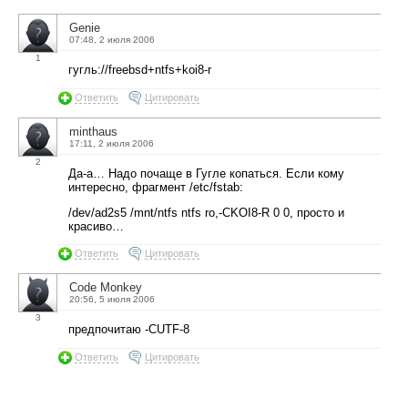
Genie
07:48, 2 июля 2006
1
гугль://freebsd+ntfs+koi8-r
Ответить
Цитировать
minthaus
17:11, 2 июля 2006
2
Да-а… Надо почаще в Гугле копаться. Если кому
интересно, фрагмент /etc/fstab:
/dev/ad2s5 /mnt/ntfs ntfs ro,-CKOI8-R 0 0, просто и
красиво…
Ответить
Цитировать
Code Monkey
20:56, 5 июля 2006
3
предпочитаю -CUTF-8
Ответить
Цитировать