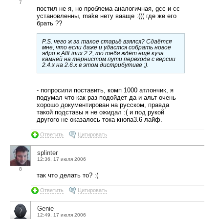
7
постил не я, но проблема аналогичная, gcc и cc
установленны, make нету вааще :((( где же его
брать ??
P.S. чего ж за такое старьё взялся? Сдаётся
мне, что если даже и удастся собрать новое
ядро в AltLinux 2.2, то тебя ждёт ещё куча
камней на тернистом пути перехода с версии
2.4.х на 2.6.х в этом дистрибутиве ;).
- попросили поставить, комп 1000 атлончик, я
подумал что как раз подойдет да и альт очень
хорошо документирован на русском, правда
такой подставы я не ожидал :( и под рукой
другого не оказалось тока кнопа3.6 лайф.
Ответить
Цитировать
splinter
12:36, 17 июля 2006
8
так что делать то? :(
Ответить
Цитировать
Genie
12:49, 17 июля 2006