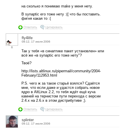
на сколько я понимаю make у меня нету.
В synaptic его тоже нету :(( что бы поставить.
фигня какая то :(
Ответить
Цитировать
fly4life
08:12, 17 июля 2006
6
Так у тебя «в синаптике пакет установлен» или
всё же «в synaptic его тоже нету"?
Твоё?
http://lists.altlinux.ru/pipermail/community/2004-
February/112953.html
P.S. чего ж за такое старьё взялся? Сдаётся
мне, что если даже и удастся собрать новое
ядро в AltLinux 2.2, то тебя ждёт ещё куча
камней на тернистом пути перехода с версии
2.4.х на 2.6.х в этом дистрибутиве ;).
Ответить
Цитировать
splinter
09:12, 17 июля 2006