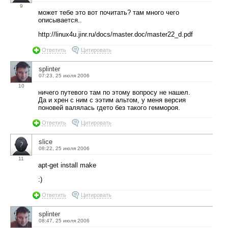
9
может тебе это вот почитать? там много чего
описывается..
http://linux4u.jinr.ru/docs/master.doc/master22_d.pdf
Ответить
Цитировать
splinter
07:23, 25 июля 2006
10
ничего путевого там по этому вопросу не нашел.
Да и хрен с ним с ээтим альтом, у меня версия
поновей валялась гдето без такого геммороя.
Ответить
Цитировать
slice
08:22, 25 июля 2006
11
apt-get install make
:)
Ответить
Цитировать
splinter
08:47, 25 июля 2006