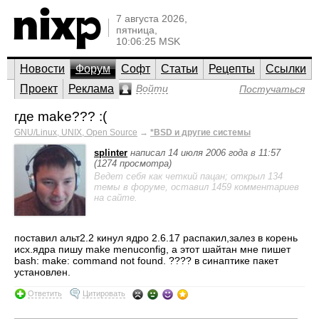
7 августа 2026,
пятница,
10:06:25 MSK
Новости
Форум
Софт
Статьи
Рецепты
Ссылки
Проект
Реклама
Войти
Постучаться
где make??? :(
GNU/Linux, UNIX, Open Source
→
*BSD и другие системы
splinter
написал 14 июля 2006 года в 11:57
(1274 просмотра)
Ведет себя как четкий пацан; открыл 134
темы в форуме, оставил 1459 комментариев
на сайте.
поставил альт2.2 кинул ядро 2.6.17 распакил,залез в корень
исх.ядра пишу make menuconfig, а этот шайтан мне пишет
bash: make: command not found. ???? в синаптике пакет
установлен.
Ответить
Цитировать