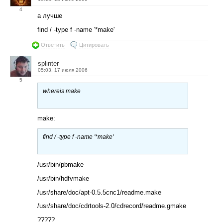
4
а лучше
find / -type f -name '*make'
Ответить
Цитировать
splinter
05:03, 17 июля 2006
5
whereis make
make:
find / -type f -name '*make'
/usr/bin/pbmake
/usr/bin/hdfvmake
/usr/share/doc/apt-0.5.5cnc1/readme.make
/usr/share/doc/cdrtools-2.0/cdrecord/readme.gmake
?????