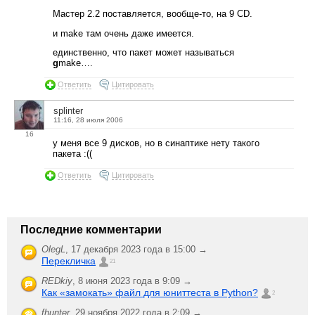
Мастер 2.2 поставляется, вообще-то, на 9 CD.
и make там очень даже имеется.
единственно, что пакет может называться
g
make….
Ответить
Цитировать
splinter
11:16, 28 июля 2006
16
у меня все 9 дисков, но в синаптике нету такого
пакета :((
Ответить
Цитировать
Последние комментарии
OlegL
,
17 декабря 2023 года в 15:00 →
Перекличка
21
REDkiy
,
8 июня 2023 года в 9:09 →
Как «замокать» файл для юниттеста в Python?
2
fhunter
,
29 ноября 2022 года в 2:09 →