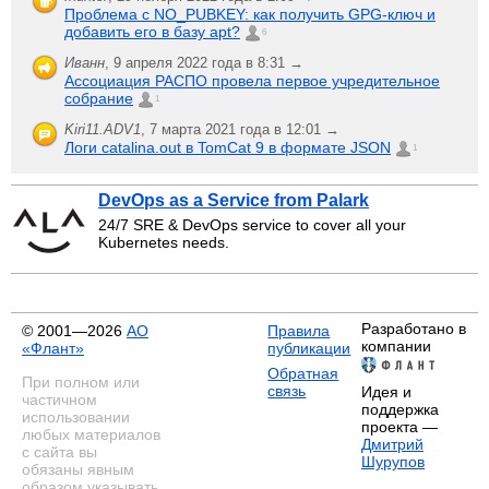
Проблема с NO_PUBKEY: как получить GPG-ключ и
добавить его в базу apt?
6
Иванн
,
9 апреля 2022 года в 8:31 →
Ассоциация РАСПО провела первое учредительное
собрание
1
Kiri11.ADV1
,
7 марта 2021 года в 12:01 →
Логи catalina.out в TomCat 9 в формате JSON
1
DevOps as a Service from Palark
24/7 SRE & DevOps service to cover all your
Kubernetes needs.
Разработано в
© 2001—2026
АО
Правила
компании
«Флант»
публикации
Обратная
При полном или
связь
Идея и
частичном
поддержка
использовании
проекта —
любых материалов
Дмитрий
с сайта вы
Шурупов
обязаны явным
образом указывать