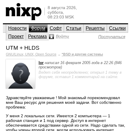
8 августа 2026,
суббота,
08:23:03 MSK
Новости
Форум
Софт
Статьи
Рецепты
Ссылки
Проект
Реклама
Войти
Постучаться
UTM + HLDS
GNU/Linux, UNIX, Open Source
→
*BSD и другие системы
lor
написал 16 февраля 2005 года в 22:26 (846
просмотров)
Ведет себя неопределенно; открыл 1 тему в
форуме, оставил 1 комментарий на сайте.
Здравствуйте уважаемые ! Мой знакомый порекомендовал
мне Ваш ресурс для решения моей задачи. Вот собственно
проблема:
У меня 2 локальных сети. Имеется 2 компьютера — 1
рабочая станция и 1 под сервер. Доступ в интернет
обеспечивается средствами одной из сети. Надо сделать так,
чтобы члены второй сети, могли использовать интернет,