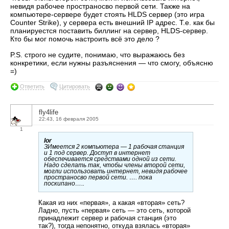
невидя рабочее пространосво первой сети. Также на
компьютере-сервере будет стоять HLDS сервер (это игра
Counter Strike), у сервера есть внешний IP адрес. Т.е. как бы
планируестся поставить биллинг на сервер, HLDS-сервер.
Кто бы мог помочь настроить всё это дело ?
P.S. строго не судите, понимаю, что выражаюсь без
конкретики, если нужны разъяснения — что смогу, объясню
=)
Ответить
Цитировать
fly4life
22:43, 16 февраля 2005
1
lor
ЗИмеется 2 компьютера — 1 рабочая станция
и 1 под сервер. Доступ в интернет
обеспечивается средствами одной из сети.
Надо сделать так, чтобы члены второй сети,
могли использовать интернет, невидя рабочее
пространосво первой сети. …. пока
поскипано…..
Какая из них «первая», а какая «вторая» сеть?
Ладно, пусть «первая» сеть — это сеть, которой
принадлежит сервер и рабочая станция (это
так?), тогда непонятно, откуда взялась «вторая»