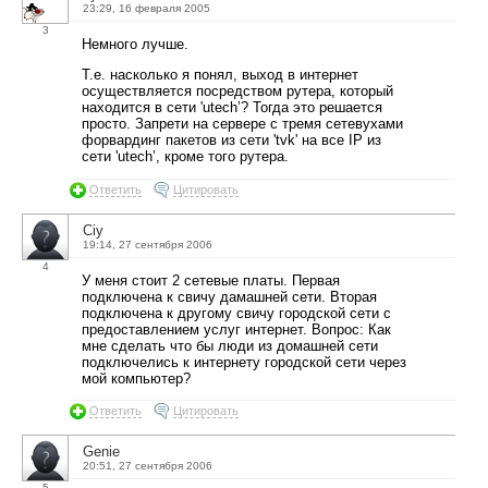
23:29, 16 февраля 2005
3
Немного лучше.
Т.е. насколько я понял, выход в интернет
осуществляется посредством рутера, который
находится в сети 'utech’? Тогда это решается
просто. Запрети на сервере с тремя сетевухами
форвардинг пакетов из сети 'tvk' на все IP из
сети 'utech’, кроме того рутера.
Ответить
Цитировать
Ciy
19:14, 27 сентября 2006
4
У меня стоит 2 сетевые платы. Первая
подключена к свичу дамашней сети. Вторая
подключена к другому свичу городской сети с
предоставлением услуг интернет. Вопрос: Как
мне сделать что бы люди из домашней сети
подключелись к интернету городской сети через
мой компьютер?
Ответить
Цитировать
Genie
20:51, 27 сентября 2006
5