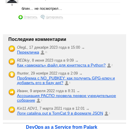
9
блин… не посмотрел…
Ответить
Цитировать
Последние комментарии
OlegL
,
17 декабря 2023 года в 15:00 →
Перекличка
21
REDkiy
,
8 июня 2023 года в 9:09 →
Как «замокать» файл для юниттеста в Python?
2
fhunter
,
29 ноября 2022 года в 2:09 →
Проблема с NO_PUBKEY: как получить GPG-ключ и
добавить его в базу apt?
6
Иванн
,
9 апреля 2022 года в 8:31 →
Ассоциация РАСПО провела первое учредительное
собрание
1
Kiri11.ADV1
,
7 марта 2021 года в 12:01 →
Логи catalina.out в TomCat 9 в формате JSON
1
DevOps as a Service from Palark