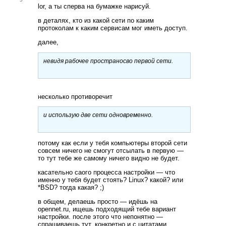
lor, а ты сперва на бумажке нарисуй.
в деталях, кто из какой сети по каким
протоколам к каким сервисам мог иметь доступ.
далее,
невидя рабочее пространосво первой сети.
несколько противоречит
и использую две сети одновременно.
потому как если у тебя компьютеры второй сети
совсем ничего не смогут отсылать в первую —
то тут тебе же самому ничего видно не будет.
касательно саого процесса настройки — что
именно у тебя будет стоять? Linux? какой? или
*BSD? тогда какая? ;)
в общем, делаешь просто — идёшь на
opennet.ru, ищешь подходящий тебе вариант
настройки. после этого что непонятно —
спрашиваешь тут, конкретно и с цитатами.