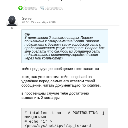
Ответить
Цитировать
Genie
20:56, 27 сентября 2006
6
Ciy
У меня стоит 2 сетевые платы. Первая
подключена к свичу дамашней сети. Вторая
подключена к другому свичу городской сети с
предоставлением услуг интернет. Вопрос: Как
мне сделать что бы люди из домашней сети
подключелись к интернету городской сети
через мой компьютер?
тебя предыдущее сообщение тоже касается.
хотя, как уже ответил тебе Longobard на
удалёное перед самым его ответом тобой
сообщение, читать документацию по iptables.
в простейшем случае тебе достаточно
выполнить 2 команды:
# iptables -t nat -A POSTROUTING -j 
MASQUERADE

# echo "1" > 