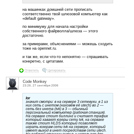
на машинках домшней сети прописать
соответственно твой шлюзовой компьютер как
«default gateway».
по минимуму для начала настройки
собственного файрволла/шлюза — этого
достаточно.
за примерами, объяснениями — можешь сходить
тоже на opennet.ru.
и так же, если что-то непонятно — спрашивать
конкретно, с цитатами.
Ответить
Цитировать
Code Monkey
23:26, 27 сентября 2006
7
lor
значит смотри: в на сервере 3 сетевухи. в 1 из
них сеть с инетом (наховём её utech) во 2 —
сеть без инета (tvk) в 3 — обычный
персональный компьютер (рабочая станция).
На серваке стоит биллинг и считает трафик
который хавают юзеры сети tvk, на серваке
также стоит HLDS который позволяет
играть юзерам сети tvk на сервере, который
имеет выход в инет посредствам сети utech.
На рабочей станции сижу я, и использую две