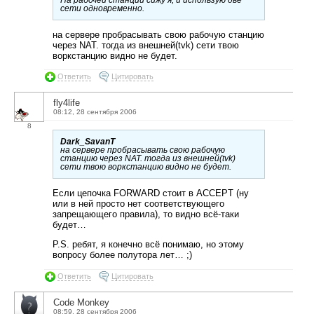
сети одновременно.
на сервере пробрасывать свою рабочую станцию
через NAT. тогда из внешней(tvk) сети твою
воркстанцию видно не будет.
Ответить
Цитировать
fly4life
08:12, 28 сентября 2006
8
Dark_SavanT
на сервере пробрасывать свою рабочую
станцию через NAT. тогда из внешней(tvk)
сети твою воркстанцию видно не будет.
Если цепочка FORWARD стоит в ACCEPT (ну
или в ней просто нет соответствующего
запрещающего правила), то видно всё-таки
будет…
P.S. ребят, я конечно всё понимаю, но этому
вопросу более полутора лет… ;)
Ответить
Цитировать
Code Monkey
08:59, 28 сентября 2006