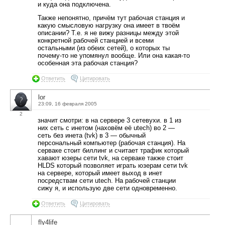
и куда она подключена.
Также непонятно, причём тут рабочая станция и
какую смысловую нагрузку она имеет в твоём
описании? Т.е. я не вижу разницы между этой
конкретной рабочей станцией и всеми
остальными (из обеих сетей), о которых ты
почему-то не упомянул вообще. Или она какая-то
особенная эта рабочая станция?
Ответить
Цитировать
lor
23:09, 16 февраля 2005
2
значит смотри: в на сервере 3 сетевухи. в 1 из
них сеть с инетом (наховём её utech) во 2 —
сеть без инета (tvk) в 3 — обычный
персональный компьютер (рабочая станция). На
серваке стоит биллинг и считает трафик который
хавают юзеры сети tvk, на серваке также стоит
HLDS который позволяет играть юзерам сети tvk
на сервере, который имеет выход в инет
посредствам сети utech. На рабочей станции
сижу я, и использую две сети одновременно.
Ответить
Цитировать
fly4life