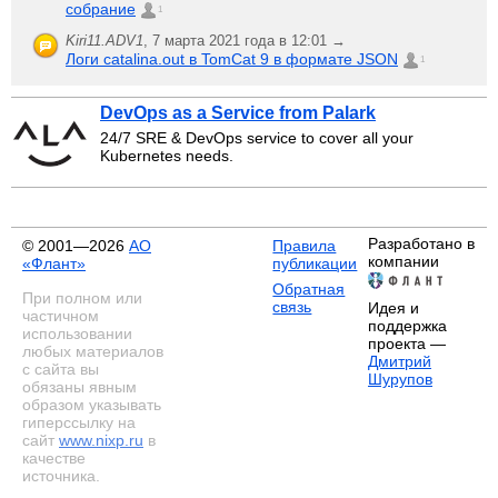
собрание
1
Kiri11.ADV1
,
7 марта 2021 года в 12:01 →
Логи catalina.out в TomCat 9 в формате JSON
1
DevOps as a Service from Palark
24/7 SRE & DevOps service to cover all your
Kubernetes needs.
Разработано в
© 2001—2026
АО
Правила
компании
«Флант»
публикации
Обратная
При полном или
связь
Идея и
частичном
поддержка
использовании
проекта —
любых материалов
Дмитрий
с сайта вы
Шурупов
обязаны явным
образом указывать
гиперссылку на
сайт
www.nixp.ru
в
качестве
источника.