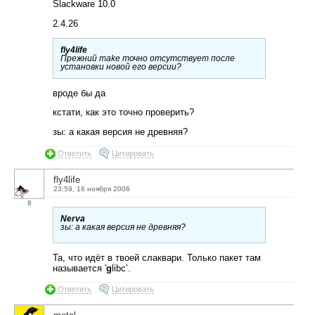
Slackware 10.0
2.4.26
fly4life
Прежний make точно отсутствует после
установки новой его версии?
вроде бы да
кстати, как это точно проверить?
зы: а какая версия не древняя?
Ответить
Цитировать
fly4life
23:59, 16 ноября 2006
8
Nerva
зы: а какая версия не древняя?
Та, что идёт в твоей слаквари. Только пакет там
называется '
g
libc’.
Ответить
Цитировать