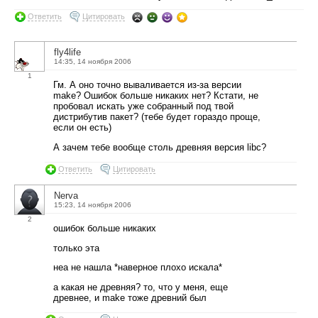
Ответить
Цитировать
fly4life
14:35, 14 ноября 2006
1
Гм. А оно точно вываливается из-за версии
make? Ошибок больше никаких нет? Кстати, не
пробовал искать уже собранный под твой
дистрибутив пакет? (тебе будет гораздо проще,
если он есть)
А зачем тебе вообще столь древняя версия libc?
Ответить
Цитировать
Nerva
15:23, 14 ноября 2006
2
ошибок больше никаких
только эта
неа не нашла *наверное плохо искала*
а какая не древняя? то, что у меня, еще
древнее, и make тоже древний был