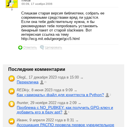
metal
00:09, 17 ноября 2006
9
Слишкам старая версия библиотеки, собрать ее
современными средствами вряд ли удастся.
Если она тебе действительну нужна, я бы
рекомендовал тебе попробовать установить
бинарный пакет от старой slackware. Вот
интересная ссылка на тему
http://ecg.mit.edu/george/gcc5.html
Ответить
Цитировать
Последние комментарии
OlegL
,
17 декабря 2023 года в 15:00 →
Перекличка
21
REDkiy
,
8 июня 2023 года в 9:09 →
Как «замокать» файл для юниттеста в Python?
2
fhunter
,
29 ноября 2022 года в 2:09 →
Проблема с NO_PUBKEY: как получить GPG-ключ и
добавить его в базу apt?
6
Иванн
,
9 апреля 2022 года в 8:31 →
Ассоциация РАСПО провела первое учредительное