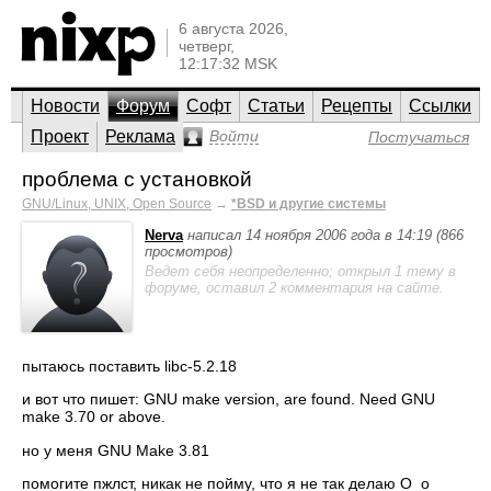
6 августа 2026,
четверг,
12:17:32 MSK
Новости
Форум
Софт
Статьи
Рецепты
Ссылки
Проект
Реклама
Войти
Постучаться
проблема с установкой
GNU/Linux, UNIX, Open Source
→
*BSD и другие системы
Nerva
написал 14 ноября 2006 года в 14:19 (866
просмотров)
Ведет себя неопределенно; открыл 1 тему в
форуме, оставил 2 комментария на сайте.
пытаюсь поставить libc-5.2.18
и вот что пишет: GNU make version, are found. Need GNU
make 3.70 or above.
но у меня GNU Make 3.81
помогите пжлст, никак не пойму, что я не так делаю О_о