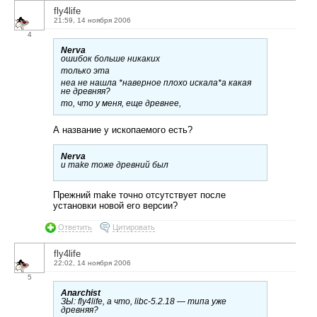
fly4life
21:59, 14 ноября 2006
4
Nerva
ошибок больше никаких
только эта
неа не нашла *наверное плохо искала*а какая
не древняя?
то, что у меня, еще древнее,
А название у ископаемого есть?
Nerva
и make тоже древний был
Прежний make точно отсутствует после
установки новой его версии?
Ответить
Цитировать
fly4life
22:02, 14 ноября 2006
5
Anarchist
ЗЫ:
fly4life
, а что, libc-5.2.18 — типа уже
древняя?