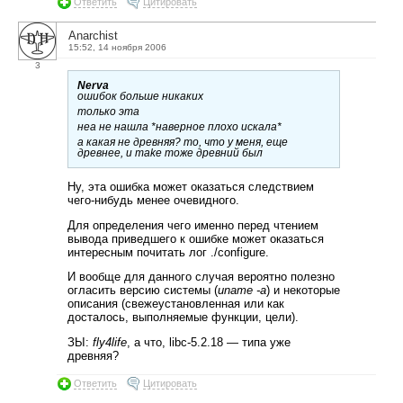
Ответить
Цитировать
Anarchist
15:52, 14 ноября 2006
3
Nerva
ошибок больше никаких
только эта
неа не нашла *наверное плохо искала*
а какая не древняя? то, что у меня, еще
древнее, и make тоже древний был
Ну, эта ошибка может оказаться следствием
чего-нибудь менее очевидного.
Для определения чего именно перед чтением
вывода приведшего к ошибке может оказаться
интересным почитать лог ./configure.
И вообще для данного случая вероятно полезно
огласить версию системы (
uname -a
) и некоторые
описания (свежеустановленная или как
досталось, выполняемые функции, цели).
ЗЫ:
fly4life
, а что, libc-5.2.18 — типа уже
древняя?
Ответить
Цитировать