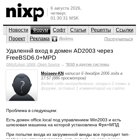
6 августа 2026,
четверг,
01:30:31 MSK
Новости
Форум
Софт
Статьи
Рецепты
Ссылки
Проект
Реклама
Войти
Постучаться
Удаленнй вход в домен AD2003 через
FreeBSD6.0+MPD
GNU/Linux, UNIX, Open Source
→
*BSD и другие системы
Moiseev-KN
написал 6 декабря 2006 года в
17:57 (886 просмотров)
Ведет себя неопределенно; открыл 2 темы в
форуме, оставил 1 комментарий на сайте.
Проблема в следующем:
Есть домен office.local под управлением Win2003 и есть
шлюзовая машинка на которой установлена Фря+МПД
При попытке входа из загруженной винды все проходит тип-