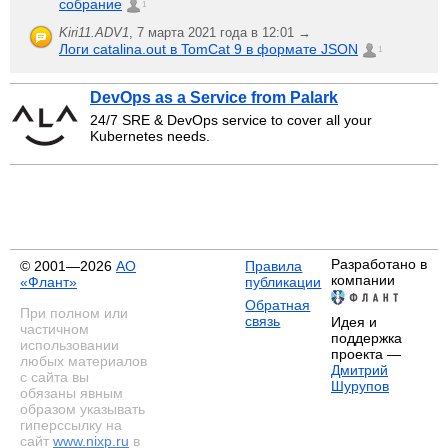
собрание
1
Kiri11.ADV1
,
7 марта 2021 года в 12:01 →
Логи catalina.out в TomCat 9 в формате JSON
1
DevOps as a Service from Palark
24/7 SRE & DevOps service to cover all your
Kubernetes needs.
Разработано в
© 2001—2026
АО
Правила
компании
«Флант»
публикации
Обратная
При полном или
связь
Идея и
частичном
поддержка
использовании
проекта —
любых материалов
Дмитрий
с сайта вы
Шурупов
обязаны явным
образом указывать
гиперссылку на
сайт
www.nixp.ru
в