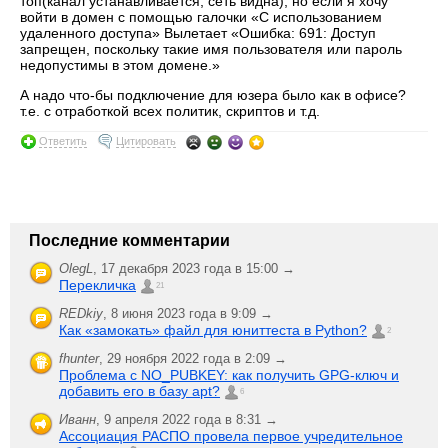
топ(канал устанавливается, сеть видна), но если я хочу
войти в домен с помощью галочки «С использованием
удаленного доступа» Вылетает «Ошибка: 691: Доступ
запрещен, поскольку такие имя пользователя или пароль
недопустимы в этом домене.»
А надо что-бы подключение для юзера было как в офисе?
т.е. с отработкой всех политик, скриптов и т.д.
Ответить
Цитировать
Последние комментарии
OlegL
,
17 декабря 2023 года в 15:00 →
Перекличка
21
REDkiy
,
8 июня 2023 года в 9:09 →
Как «замокать» файл для юниттеста в Python?
2
fhunter
,
29 ноября 2022 года в 2:09 →
Проблема с NO_PUBKEY: как получить GPG-ключ и
добавить его в базу apt?
6
Иванн
,
9 апреля 2022 года в 8:31 →
Ассоциация РАСПО провела первое учредительное