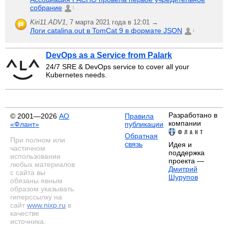
собрание
1
Kiri11.ADV1
,
7 марта 2021 года в 12:01 →
Логи catalina.out в TomCat 9 в формате JSON
1
DevOps as a Service from Palark
24/7 SRE & DevOps service to cover all your
Kubernetes needs.
Разработано в
© 2001—2026
АО
Правила
компании
«Флант»
публикации
Обратная
При полном или
связь
Идея и
частичном
поддержка
использовании
проекта —
любых материалов
Дмитрий
с сайта вы
Шурупов
обязаны явным
образом указывать
гиперссылку на
сайт
www.nixp.ru
в
качестве
источника.