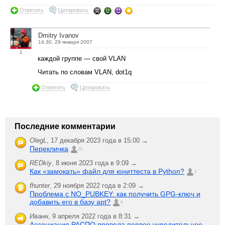
Ответить
Цитировать
Dmitry Ivanov
14:30, 29 января 2007
1
каждой группе — свой VLAN
Читать по словам VLAN, dot1q
Ответить
Цитировать
Последние комментарии
OlegL
,
17 декабря 2023 года в 15:00 →
Перекличка
21
REDkiy
,
8 июня 2023 года в 9:09 →
Как «замокать» файл для юниттеста в Python?
2
fhunter
,
29 ноября 2022 года в 2:09 →
Проблема с NO_PUBKEY: как получить GPG-ключ и
добавить его в базу apt?
6
Иванн
,
9 апреля 2022 года в 8:31 →
Ассоциация РАСПО провела первое учредительное