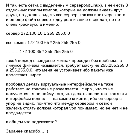
И так, есть сетка с выделенным сервером(Linux), в ней есть 3
отдельных группы компов, которые не должны видеть друг
друга, но должны видеть все сервер, так как инет через него
и он еще файл сервер. одну реализацию я сделал, но не
очень красивую, а именно:
сервер 172.100.10.1 255.255.0.0
все компы 172.100.65.* 255.255.255.0
……….172.100.85.* 255.255.255.0
такой подход в виндовых компах проходит без проблем.. в
линуксе фиг-вам называется, требует маску не 255.255.255.0
а 255.255.0.0, что меня не устраивает ибо пакеты уже
пролетают ширее..
пробовал делать виртуальные интерфейсы,тема таже,
работает, но трафик не разделяется.. с vpn , что то не
получается.. я не пойму того, что делать после того как я эти
интерфейсы поднял — на компе клиенте, ибо он сервер в
упор не видит.. понятно что между сервером и сеткой
железка стоять должна которая vpn понимает.. но ее нет и не
предвидется…
в общем что подскажете?
Заранее спасибо… :)