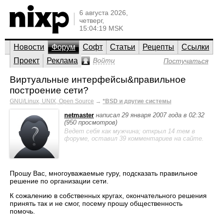
6 августа 2026,
четверг,
15:04:19 MSK
Новости
Форум
Софт
Статьи
Рецепты
Ссылки
Проект
Реклама
Войти
Постучаться
Виртуальные интерфейсы&правильное
построение сети?
GNU/Linux, UNIX, Open Source
→
*BSD и другие системы
netmaster
написал 29 января 2007 года в 02:32
(950 просмотров)
Ведет себя как мужчина; открыл 14 тем в
форуме, оставил 39 комментариев на сайте.
Прошу Вас, многоуважаемые гуру, подсказать правильное
решение по организации сети.
К сожалению в собственных кругах, окончательного решения
принять так и не смог, посему прошу общественность
помочь.