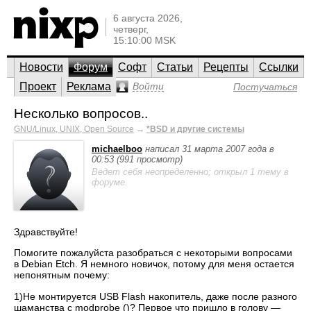
6 августа 2026,
четверг,
15:10:00 MSK
Новости
Форум
Софт
Статьи
Рецепты
Ссылки
Проект
Реклама
Войти
Постучаться
Несколько вопросов..
GNU/Linux, UNIX, Open Source
→
*BSD и другие системы
michaelboo
написал 31 марта 2007 года в
00:53 (991 просмотр)
Ведет себя неопределенно; открыл 1 тему в
форуме.
Здравствуйте!
Помогите пожалуйста разобраться с некоторыми вопросами
в Debian Etch. Я немного новичок, потому для меня остается
непонятным почему:
1)Не монтируется USB Flash накопитель, даже после разного
шаманства с modprobe ()? Первое что пришло в голову —