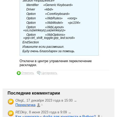
Section «InputDevice»
Identifier «Generic Keyboard»
Driver «kbd»
Option «CoreKeyboard»
Option «XkbRules» «xorg»
Option «XkbModel» «pc104»
Option «XkbLayout»
«us,ru(winkeys),ua(winkeys)»
Option «XkbOptions»
«grp:ctrl_shift_toggle;grp_led:scroll»
EndSection
Извините если рассмешил.
Буду очень благодарен за помощь.
Отключи в центре управления переключение
раскладки.
Ответить
Цитировать
Последние комментарии
OlegL
,
17 декабря 2023 года в 15:00 →
Перекличка
21
REDkiy
,
8 июня 2023 года в 9:09 →
Как «замокать» файл для юниттеста в Python?
2