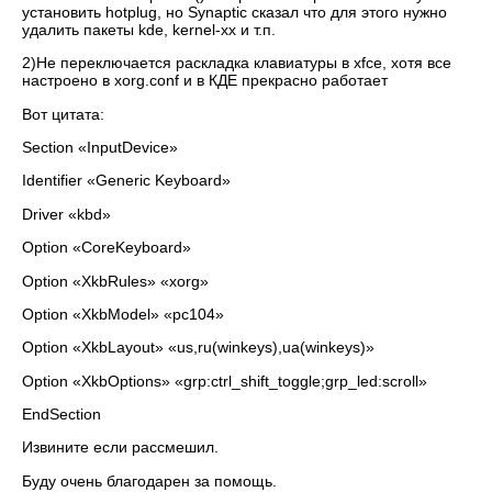
установить hotplug, но Synaptic сказал что для этого нужно
удалить пакеты kde, kernel-xx и т.п.
2)Не переключается раскладка клавиатуры в xfce, хотя все
настроено в xorg.conf и в КДЕ прекрасно работает
Вот цитата:
Section «InputDevice»
Identifier «Generic Keyboard»
Driver «kbd»
Option «CoreKeyboard»
Option «XkbRules» «xorg»
Option «XkbModel» «pc104»
Option «XkbLayout» «us,ru(winkeys),ua(winkeys)»
Option «XkbOptions» «grp:ctrl_shift_toggle;grp_led:scroll»
EndSection
Извините если рассмешил.
Буду очень благодарен за помощь.