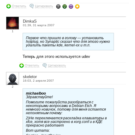
Ответить
Цитировать
DimkaS
01:39, 31 марта 2007
1
Первое что пришло в голову — установить
hotplug, но Synaptic сказал что для этого нужно
удалить пакеты kde, kernel-xx и т.п.
Теперь для этого используется udev
Ответить
Цитировать
skeletor
16:03, 2 апреля 2007
2
michaelboo
Здравствуйте!
Помогите пожалуйста разобраться с
некоторыми вопросами в Debian Etch. Я
немного новичок, потому для меня остается
непонятным почему:
2)Не переключается раскладка клавиатуры в
xfce, хотя все настроено в xorg.conf и в КДЕ
прекрасно работает
Вот цитата: