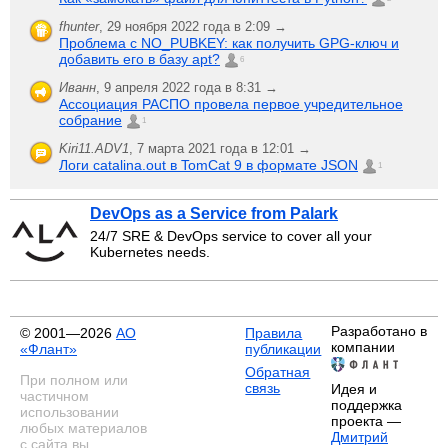
fhunter
,
29 ноября 2022 года в 2:09 →
Проблема с NO_PUBKEY: как получить GPG-ключ и
добавить его в базу apt?
6
Иванн
,
9 апреля 2022 года в 8:31 →
Ассоциация РАСПО провела первое учредительное
собрание
1
Kiri11.ADV1
,
7 марта 2021 года в 12:01 →
Логи catalina.out в TomCat 9 в формате JSON
1
DevOps as a Service from Palark
24/7 SRE & DevOps service to cover all your
Kubernetes needs.
Разработано в
© 2001—2026
АО
Правила
компании
«Флант»
публикации
Обратная
При полном или
связь
Идея и
частичном
поддержка
использовании
проекта —
любых материалов
Дмитрий
с сайта вы