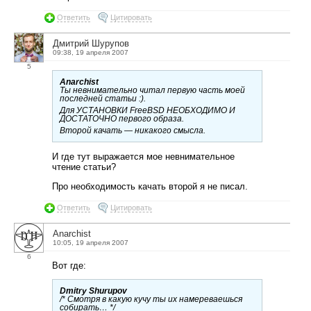
Ответить
Цитировать
Дмитрий Шурупов
09:38, 19 апреля 2007
5
Anarchist
Ты невнимательно читал первую часть моей
последней статьи :).
Для УСТАНОВКИ FreeBSD НЕОБХОДИМО И
ДОСТАТОЧНО первого образа.
Второй качать — никакого смысла.
И где тут выражается мое невнимательное
чтение статьи?
Про необходимость качать второй я не писал.
Ответить
Цитировать
Anarchist
10:05, 19 апреля 2007
6
Вот где:
Dmitry Shurupov
/* Смотря в какую кучу ты их намереваешься
собирать… */