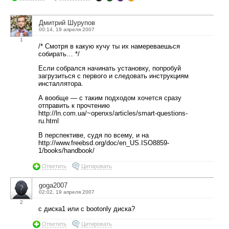
Дмитрий Шурупов
00:14, 19 апреля 2007
1
/* Смотря в какую кучу ты их намереваешься
собирать… */
Если собрался начинать установку, попробуй
загрузиться с первого и следовать инструкциям
инсталлятора.
А вообще — с таким подходом хочется сразу
отправить к прочтению
http://ln.com.ua/~openxs/articles/smart-questions-
ru.html
В перспективе, судя по всему, и на
http://www.freebsd.org/doc/en_US.ISO8859-
1/books/handbook/
Ответить
Цитировать
goga2007
02:02, 19 апреля 2007
2
с диска1 или с bootonly диска?
Ответить
Цитировать