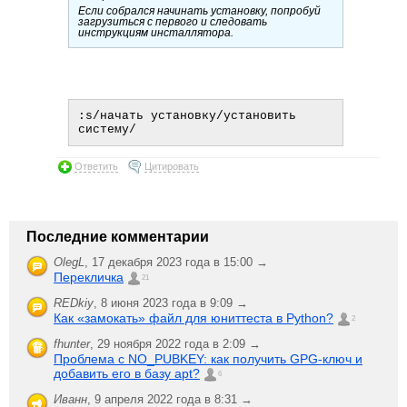
Если собрался начинать установку, попробуй
загрузиться с первого и следовать
инструкциям инсталлятора.
:s/начать установку/установить 
Ответить
Цитировать
Последние комментарии
OlegL
,
17 декабря 2023 года в 15:00 →
Перекличка
21
REDkiy
,
8 июня 2023 года в 9:09 →
Как «замокать» файл для юниттеста в Python?
2
fhunter
,
29 ноября 2022 года в 2:09 →
Проблема с NO_PUBKEY: как получить GPG-ключ и
добавить его в базу apt?
6
Иванн
,
9 апреля 2022 года в 8:31 →