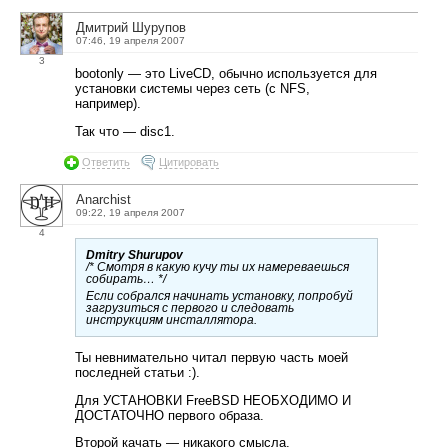
Дмитрий Шурупов
07:46, 19 апреля 2007
3
bootonly — это LiveCD, обычно используется для
установки системы через сеть (с NFS,
например).
Так что — disc1.
Ответить
Цитировать
Anarchist
09:22, 19 апреля 2007
4
Dmitry Shurupov
/* Смотря в какую кучу ты их намереваешься
собирать… */
Если собрался начинать установку, попробуй
загрузиться с первого и следовать
инструкциям инсталлятора.
Ты невнимательно читал первую часть моей
последней статьи :).
Для УСТАНОВКИ FreeBSD НЕОБХОДИМО И
ДОСТАТОЧНО первого образа.
Второй качать — никакого смысла.