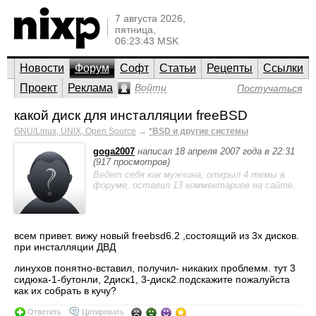
7 августа 2026,
пятница,
06:23:43 MSK
Новости
Форум
Софт
Статьи
Рецепты
Ссылки
Проект
Реклама
Войти
Постучаться
какой диск для инсталляции freeBSD
GNU/Linux, UNIX, Open Source
→
*BSD и другие системы
goga2007
написал 18 апреля 2007 года в 22:31
(917 просмотров)
Ведет себя как мужчина; открыл 4 темы в
форуме, оставил 13 комментариев на сайте.
всем привет. вижу новый freebsd6.2 ,состоящий из 3х дисков.
при инсталляции ДВД
линухов понятно-вставил, получил- никаких проблемм. тут 3
сидюка-1-бутонли, 2диск1, 3-диск2.подскажите пожалуйста
как их собрать в кучу?
Ответить
Цитировать