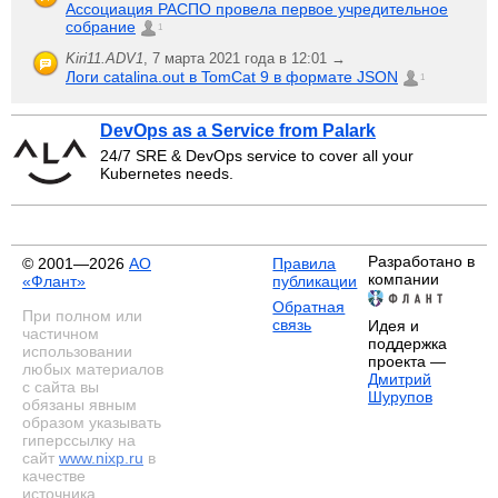
Ассоциация РАСПО провела первое учредительное
собрание
1
Kiri11.ADV1
,
7 марта 2021 года в 12:01 →
Логи catalina.out в TomCat 9 в формате JSON
1
DevOps as a Service from Palark
24/7 SRE & DevOps service to cover all your
Kubernetes needs.
Разработано в
© 2001—2026
АО
Правила
компании
«Флант»
публикации
Обратная
При полном или
связь
Идея и
частичном
поддержка
использовании
проекта —
любых материалов
Дмитрий
с сайта вы
Шурупов
обязаны явным
образом указывать
гиперссылку на
сайт
www.nixp.ru
в
качестве
источника.