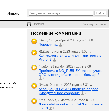
r
Яндекс
Войти
Постучаться
Последние комментарии
OlegL
,
17 декабря 2023 года в 15:00 →
Перекличка
21
REDkiy
,
8 июня 2023 года в 9:09 →
Как «замокать» файл для юниттеста в
Python?
2
fhunter
,
29 ноября 2022 года в 2:09 →
Проблема с NO_PUBKEY: как получить
GPG-ключ и добавить его в базу apt?
6
его с этой
Иванн
,
9 апреля 2022 года в 8:31 →
рые этим
Ассоциация РАСПО провела первое
учредительное собрание
1
Kiri11.ADV1
,
7 марта 2021 года в 12:01 →
Логи catalina.out в TomCat 9 в формате
JSON
1