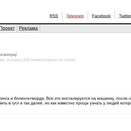
RSS
Telegram
Facebook
Twitte
Проект
Реклама
росмотра)
ме, оставил 209 комментариев на сайте.
нтинга и бллинга+морда, Все это инсталируется на машинку, после ч
ть в гугл и так далее, но как известно проще узнать у людей кото