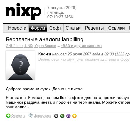
7 августа 2026,
пятница,
07:19:27 MSK
Новости
Форум
Софт
Статьи
Рецепты
Ссылки
Бесплатные аналоги lanbilling
GNU/Linux, UNIX, Open Source
→
*BSD и другие системы
Kud-zu
написал 25 июня 2007 года в 02:30 (1222 п
Ведет себя как мужчина; открыл 32 темы в фору
Доброго времени суток. Давно не писал.
Есть затея. Компакт, на нем lfs с софтом для ната,прокси,аккау
машинки раздача инета и подсчет на терминалы. Можете отправи
занимались.
Ответить
Цитировать