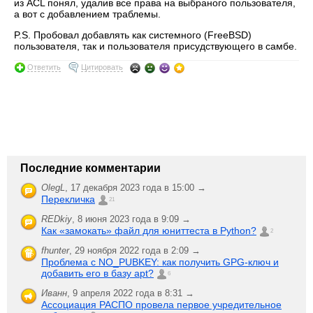
из ACL понял, удалив все права на выбраного пользователя,
а вот с добавлением траблемы.
P.S. Пробовал добавлять как системного (FreeBSD)
пользователя, так и пользователя присудствующего в самбе.
Ответить
Цитировать
Последние комментарии
OlegL
,
17 декабря 2023 года в 15:00 →
Перекличка
21
REDkiy
,
8 июня 2023 года в 9:09 →
Как «замокать» файл для юниттеста в Python?
2
fhunter
,
29 ноября 2022 года в 2:09 →
Проблема с NO_PUBKEY: как получить GPG-ключ и
добавить его в базу apt?
6
Иванн
,
9 апреля 2022 года в 8:31 →
Ассоциация РАСПО провела первое учредительное