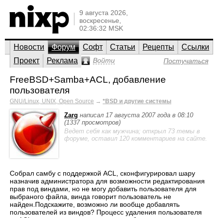
9 августа 2026,
воскресенье,
02:36:32 MSK
Новости
Форум
Софт
Статьи
Рецепты
Ссылки
Проект
Реклама
Войти
Постучаться
FreeBSD+Samba+ACL, добавление
пользователя
GNU/Linux, UNIX, Open Source
→
*BSD и другие системы
Zarg
написал 17 августа 2007 года в 08:10
(1337 просмотров)
Ведет себя как мужчина; открыл 73 темы в
форуме, оставил 120 комментариев на сайте.
Собрал самбу с поддержкой ACL, сконфигурировал шару
назначив администратора для возможности редактирования
прав под виндами, но не могу добавить пользователя для
выбраного файла, винда говорит пользователь не
найден.Подскажите, возможно ли вообще добавлять
пользователей из виндов? Процесс удаления пользователя