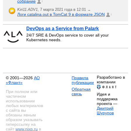
собрание
1
Kiri11.ADV1
,
7 марта 2021 года в 12:01 →
Логи catalina.out в TomCat 9 в формате JSON
1
DevOps as a Service from Palark
24/7 SRE & DevOps service to cover all your
Kubernetes needs.
Разработано в
© 2001—2026
АО
Правила
компании
«Флант»
публикации
Обратная
При полном или
связь
Идея и
частичном
поддержка
использовании
проекта —
любых материалов
Дмитрий
с сайта вы
Шурупов
обязаны явным
образом указывать
гиперссылку на
сайт
www.nixp.ru
в