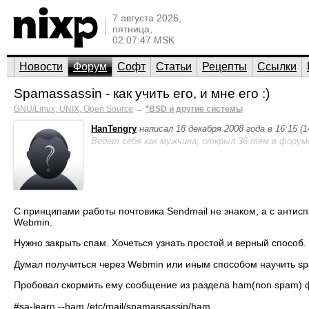
7 августа 2026,
пятница,
02:07:47 MSK
Новости
Форум
Софт
Статьи
Рецепты
Ссылки
Spamassassin - как учить его, и мне его :)
GNU/Linux, UNIX, Open Source
→
*BSD и другие системы
HanTengry
написал 18 декабря 2008 года в 16:15 (
Ведет себя как мужчина; открыл 36 тем в форум
С принципами работы почтовика Sendmail не знаком, а с антиспа
Webmin.
Нужно закрыть спам. Хочеться узнать простой и верный способ.
Думал получиться через Webmin или иным способом научить s
Пробовал скормить ему сообщение из раздела ham(non spam) ф
#sa-learn --ham /etc/mail/spamassassin/ham