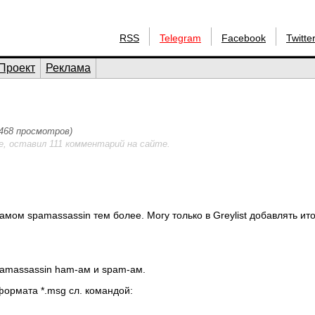
RSS
Telegram
Facebook
Twitte
Проект
Реклама
1468 просмотров)
е, оставил 111 комментарий на сайте.
мом spamassassin тем более. Могу только в Greylist добавлять ито
pamassassin ham-ам и spam-ам.
ормата *.msg сл. командой: