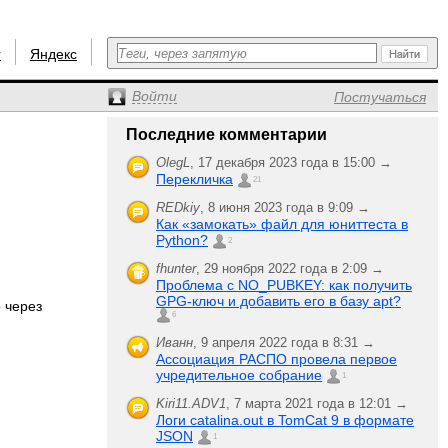
r
Яндекс
Войти
Постучаться
Последние комментарии
OlegL
,
17 декабря 2023 года в 15:00 →
Перекличка
21
REDkiy
,
8 июня 2023 года в 9:09 →
Как «замокать» файл для юниттеста в
Python?
2
fhunter
,
29 ноября 2022 года в 2:09 →
Проблема с NO_PUBKEY: как получить
GPG-ключ и добавить его в базу apt?
 через
6
Иванн
,
9 апреля 2022 года в 8:31 →
Ассоциация РАСПО провела первое
учредительное собрание
1
Kiri11.ADV1
,
7 марта 2021 года в 12:01 →
Логи catalina.out в TomCat 9 в формате
JSON
1