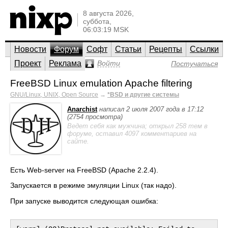
8 августа 2026,
суббота,
06:03:19 MSK
Новости
Форум
Софт
Статьи
Рецепты
Ссылки
Проект
Реклама
Войти
Постучаться
FreeBSD Linux emulation Apache filtering
GNU/Linux, UNIX, Open Source
→
*BSD и другие системы
Anarchist
написал 2 июля 2007 года в 17:12
(2754 просмотра)
Ведет себя как мужчина; открыл 258 тем в
форуме, оставил 4097 комментариев на
сайте.
Есть Web-server на FreeBSD (Apache 2.2.4).
Запускается в режиме эмуляции Linux (так надо).
При запуске выводится следующая ошибка: