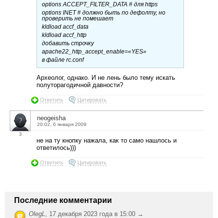
options ACCEPT_FILTER_DATA # для https
options INET # должно быть по дефолту, но
проверить не помешает
kldload accf_data
kldload accf_http
добавить строчку
apache22_http_accept_enable=«YES»
в файле rc.conf
Археолог, однако. И не лень было тему искать
полуторагодичной давности?
Ответить
Цитировать
neogeisha
20:02, 6 января 2009
3
не на ту кнопку нажала, как то само нашлось и
ответилось)))
Ответить
Цитировать
Последние комментарии
OlegL
,
17 декабря 2023 года в 15:00 →