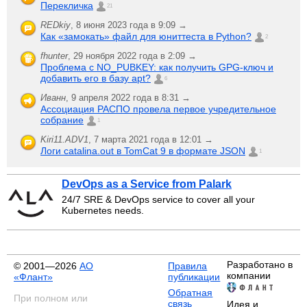
Перекличка
21
REDkiy
,
8 июня 2023 года в 9:09 →
Как «замокать» файл для юниттеста в Python?
2
fhunter
,
29 ноября 2022 года в 2:09 →
Проблема с NO_PUBKEY: как получить GPG-ключ и
добавить его в базу apt?
6
Иванн
,
9 апреля 2022 года в 8:31 →
Ассоциация РАСПО провела первое учредительное
собрание
1
Kiri11.ADV1
,
7 марта 2021 года в 12:01 →
Логи catalina.out в TomCat 9 в формате JSON
1
DevOps as a Service from Palark
24/7 SRE & DevOps service to cover all your
Kubernetes needs.
Разработано в
© 2001—2026
АО
Правила
компании
«Флант»
публикации
Обратная
При полном или
связь
Идея и