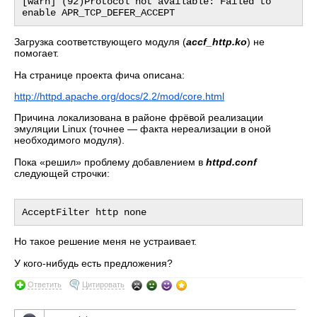
[warn] (92)Protocol not available: Failed to 
Загрузка соответствующего модуля (
accf_http.ko
) не
помогает.
На странице проекта фича описана:
http://httpd.apache.org/docs/2.2/mod/core.html
Причина локализована в районе фрёвой реализации
эмуляции Linux (точнее — факта нереализации в оной
необходимого модуля).
Пока «решил» проблему добавлением в
httpd.conf
следующей строчки:
Но такое решение меня не устраивает.
У кого-нибудь есть предложения?
Ответить
Цитировать