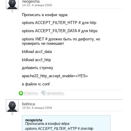
neogeisha
14:10, 6 января 2009
1
Прописать в конфиг ядра:
options ACCEPT_FILTER_HTTP # для http
options ACCEPT_FILTER_DATA # для https
options INET # должно быть по дефолту, но
проверить не помешает
kldload accf_data
kldload accf_http
добавить строчку
apache22_http_accept_enable=«YES»
в файле rc.conf
Ответить
Цитировать
botInca
15:50, 6 января 2009
2
neogeisha
Прописать в конфиг ядра:
options ACCEPT_FILTER_HTTP # для http