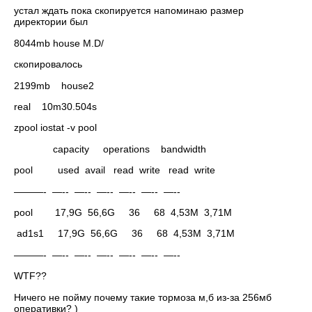
устал ждать пока скопируется напоминаю размер
директории был
8044mb house M.D/
скопировалось
2199mb house2
real 10m30.504s
zpool iostat -v pool
capacity operations bandwidth
pool used avail read write read write
———- —-- —-- —-- —-- —-- —--
pool 17,9G 56,6G 36 68 4,53M 3,71M
ad1s1 17,9G 56,6G 36 68 4,53M 3,71M
———- —-- —-- —-- —-- —-- —--
WTF??
Ничего не пойму почему такие тормоза м,б из-за 256мб
оперативки? )