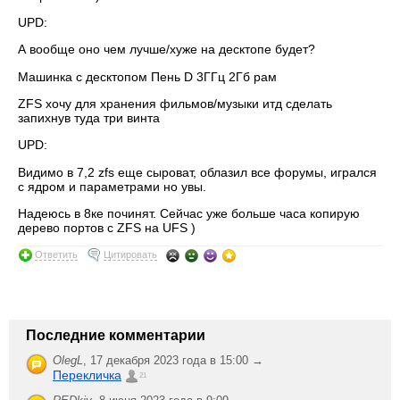
UPD:
А вообще оно чем лучше/хуже на десктопе будет?
Машинка с десктопом Пень D 3ГГц 2Гб рам
ZFS хочу для хранения фильмов/музыки итд сделать
запихнув туда три винта
UPD:
Видимо в 7,2 zfs еще сыроват, облазил все форумы, игрался
с ядром и параметрами но увы.
Надеюсь в 8ке починят. Сейчас уже больше часа копирую
дерево портов с ZFS на UFS )
Ответить
Цитировать
Последние комментарии
OlegL
,
17 декабря 2023 года в 15:00 →
Перекличка
21