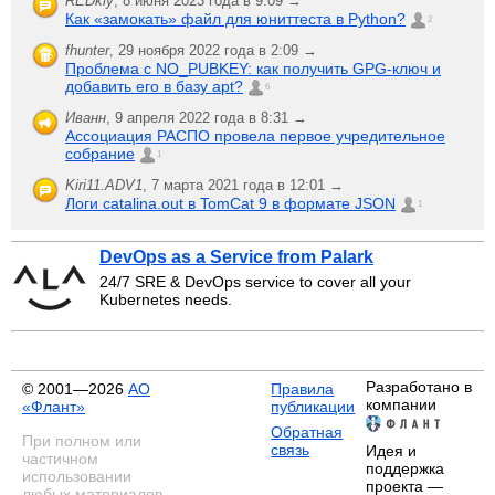
REDkiy
,
8 июня 2023 года в 9:09 →
Как «замокать» файл для юниттеста в Python?
2
fhunter
,
29 ноября 2022 года в 2:09 →
Проблема с NO_PUBKEY: как получить GPG-ключ и
добавить его в базу apt?
6
Иванн
,
9 апреля 2022 года в 8:31 →
Ассоциация РАСПО провела первое учредительное
собрание
1
Kiri11.ADV1
,
7 марта 2021 года в 12:01 →
Логи catalina.out в TomCat 9 в формате JSON
1
DevOps as a Service from Palark
24/7 SRE & DevOps service to cover all your
Kubernetes needs.
Разработано в
© 2001—2026
АО
Правила
компании
«Флант»
публикации
Обратная
При полном или
связь
Идея и
частичном
поддержка
использовании
проекта —
любых материалов