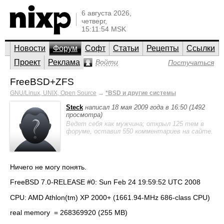
6 августа 2026,
четверг,
15:11:54 MSK
Новости
Форум
Софт
Статьи
Рецепты
Ссылки
Проект
Реклама
Войти
Постучаться
FreeBSD+ZFS
GNU/Linux, UNIX, Open Source
→
*BSD и другие системы
Steck
написал 18 мая 2009 года в 16:50 (1492
просмотра)
Ведет себя как мужчина; открыл 125 тем в
форуме, оставил 550 комментариев на сайте.
Ничего не могу понять.
FreeBSD 7.0-RELEASE #0: Sun Feb 24 19:59:52 UTC 2008
CPU: AMD Athlon(tm) XP 2000+ (1661.94-MHz 686-class CPU)
real memory = 268369920 (255 MB)