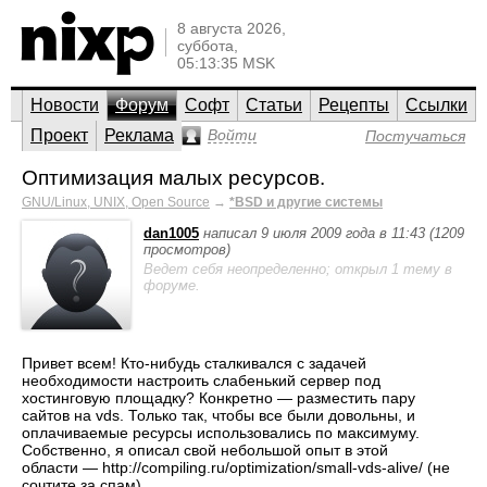
8 августа 2026,
суббота,
05:13:35 MSK
Новости
Форум
Софт
Статьи
Рецепты
Ссылки
Проект
Реклама
Войти
Постучаться
Оптимизация малых ресурсов.
GNU/Linux, UNIX, Open Source
→
*BSD и другие системы
dan1005
написал 9 июля 2009 года в 11:43 (1209
просмотров)
Ведет себя неопределенно; открыл 1 тему в
форуме.
Привет всем! Кто-нибудь сталкивался с задачей
необходимости настроить слабенький сервер под
хостинговую площадку? Конкретно — разместить пару
сайтов на vds. Только так, чтобы все были довольны, и
оплачиваемые ресурсы использовались по максимуму.
Собственно, я описал свой небольшой опыт в этой
области — http://compiling.ru/optimization/small-vds-alive/ (не
сочтите за спам).