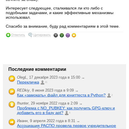
Интересует следующее, сталкивался ли кто либо с
подобными задачами, и какие эффективные механизмы
использовал.
Спасибо за внимание, буду рад комментариям в этой теме.
Ответить
Цитировать
Последние комментарии
OlegL
,
17 декабря 2023 года в 15:00 →
Перекличка
21
REDkiy
,
8 июня 2023 года в 9:09 →
Как «замокать» файл для юниттеста в Python?
2
fhunter
,
29 ноября 2022 года в 2:09 →
Проблема с NO_PUBKEY: как получить GPG-ключ и
добавить его в базу apt?
6
Иванн
,
9 апреля 2022 года в 8:31 →
Ассоциация РАСПО провела первое учредительное